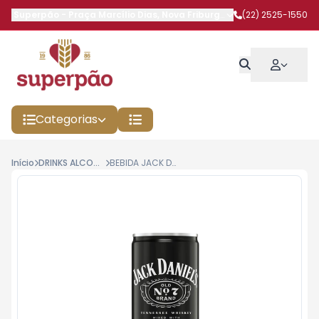
Superpão
-
Praça Marcílio Dias
,
Nova Friburgo
-
RJ
(22) 2525-1550
Categorias
Início
DRINKS ALCOOLICOS
BEBIDA JACK DANIELS 269ML COCA COLA