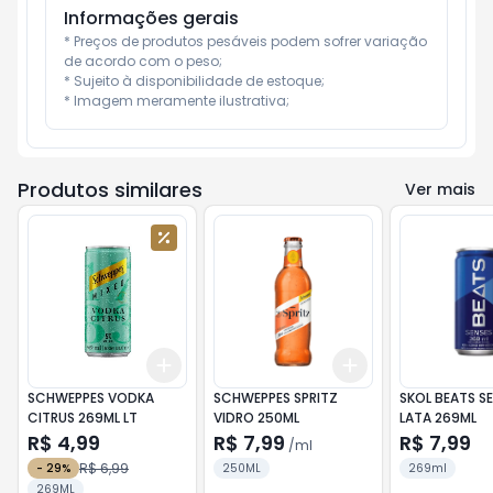
Informações gerais
* Preços de produtos pesáveis podem sofrer variação 
de acordo com o peso;

* Sujeito à disponibilidade de estoque;

* Imagem meramente ilustrativa;
Produtos similares
Ver mais
Add
Add
+
3
+
5
+
10
+
3
ml
+
5
ml
SCHWEPPES VODKA
SCHWEPPES SPRITZ
SKOL BEATS S
CITRUS 269ML LT
VIDRO 250ML
LATA 269ML
R$ 4,99
R$ 7,99
R$ 7,99
/
ml
R$ 6,99
-
29
%
250ML
269ml
269ML