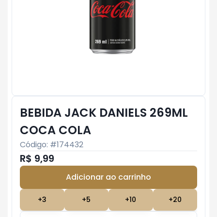
BEBIDA JACK DANIELS 269ML
COCA COLA
Código: #
174432
R$ 9,99
Adicionar ao carrinho
Subtotal:
R$ 0
+
3
+
5
+
10
+
20