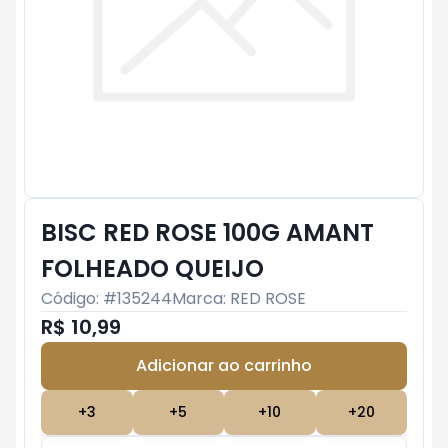
BISC RED ROSE 100G AMANT
FOLHEADO QUEIJO
Código: #
135244
Marca:
RED ROSE
R$ 10,99
Adicionar ao carrinho
Subtotal:
R$ 0
+
3
+
5
+
10
+
20