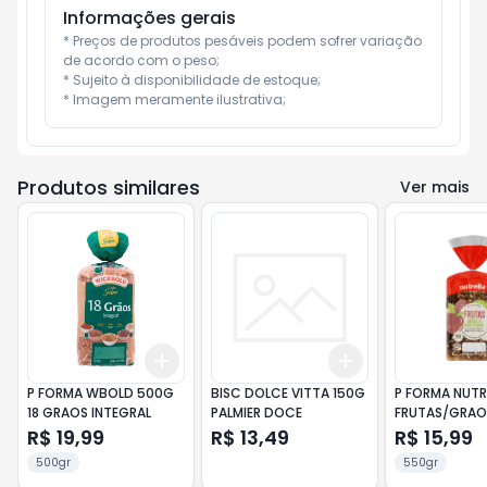
Informações gerais
* Preços de produtos pesáveis podem sofrer variação 
de acordo com o peso;

* Sujeito à disponibilidade de estoque;

* Imagem meramente ilustrativa;
Produtos similares
Ver mais
Add
Add
+
3
+
5
+
10
+
3
+
5
+
10
P FORMA WBOLD 500G
BISC DOLCE VITTA 150G
P FORMA NUTR
18 GRAOS INTEGRAL
PALMIER DOCE
FRUTAS/GRAO
500G
R$ 19,99
R$ 13,49
R$ 15,99
500gr
550gr