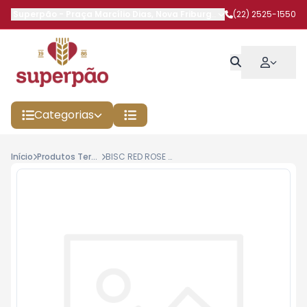
Superpão
-
Praça Marcílio Dias
,
Nova Friburgo
-
RJ
(22) 2525-1550
Categorias
Início
Produtos Terceirizados
BISC RED ROSE 100G AMANT FOLHEADO QUEIJO