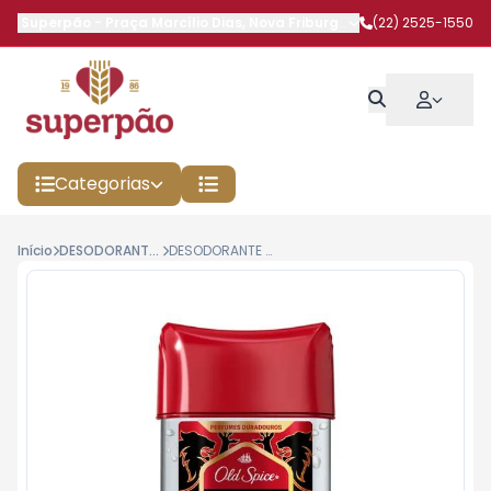
Superpão
-
Praça Marcílio Dias
,
Nova Friburgo
-
RJ
(22) 2525-1550
Categorias
Início
DESODORANTES / PERFUMES
DESODORANTE OLD SPICE STICK 80G CLEAR V.I.P