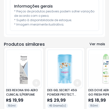
Informações gerais
* Preços de produtos pesáveis podem sofrer variação 
de acordo com o peso;

* Sujeito à disponibilidade de estoque;

* Imagem meramente ilustrativa;
Produtos similares
Ver mais
Add
Add
+
3
+
5
+
10
+
3
+
5
+
10
DES REXONA 91G AERO
DES GEL SECRET 45G
DES DOVE AER
CLINICAL S/PERFUME
POWDER PROTECT
GO FRESH PEPI
COTTON
R$ 19,99
R$ 29,99
R$ 18,99
150ml
45 Grama(s)
150ml