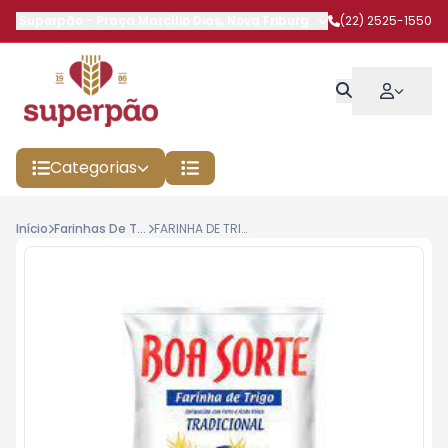
Superpão
-
Praça Marcílio Dias
,
Nova Friburgo
-
RJ
(22) 2525-1550
Categorias
Início
Farinhas De Trigo
FARINHA DE TRIGO BOA SORTE TRADICIONAL 1KG