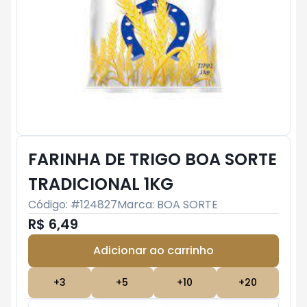
FARINHA DE TRIGO BOA SORTE
TRADICIONAL 1KG
Código: #
124827
Marca:
BOA SORTE
R$ 6,49
Adicionar ao carrinho
Subtotal:
R$ 0
+
3
+
5
+
10
+
20