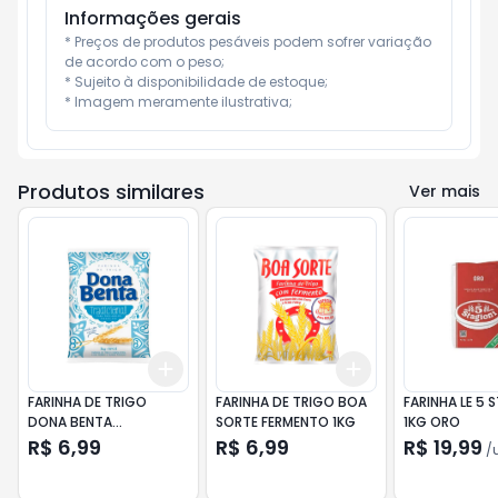
Informações gerais
* Preços de produtos pesáveis podem sofrer variação 
de acordo com o peso;

* Sujeito à disponibilidade de estoque;

* Imagem meramente ilustrativa;
Produtos similares
Ver mais
Add
Add
+
3
+
5
+
10
+
3
+
5
+
10
FARINHA DE TRIGO
FARINHA DE TRIGO BOA
FARINHA LE 5 
DONA BENTA
SORTE FERMENTO 1KG
1KG ORO
TRADICIONAL 1KG
R$ 6,99
R$ 6,99
R$ 19,99
/