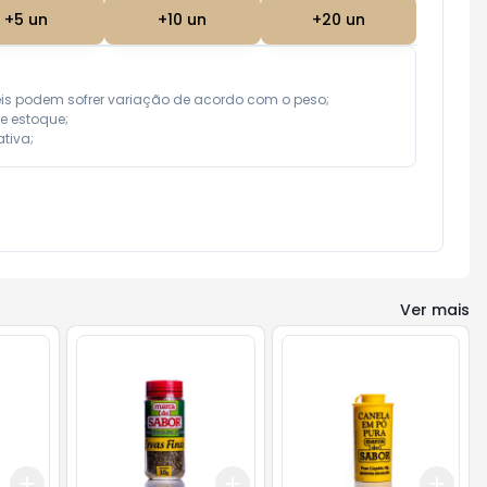
+
5
un
+
10
un
+
20
un
eis podem sofrer variação de acordo com o peso;

e estoque;

tiva;
Ver mais
Add
Add
Add
+
3
+
5
+
10
+
3
+
5
+
10
+
3