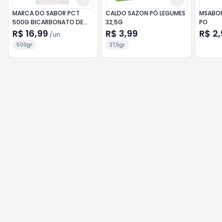
MARCA DO SABOR PCT
CALDO SAZON PÓ LEGUMES
MSABOR
500G BICARBONATO DE
32,5G
PO
SODIO
R$ 16,99
R$ 3,99
R$ 2,
/
un
500gr
37,5gr