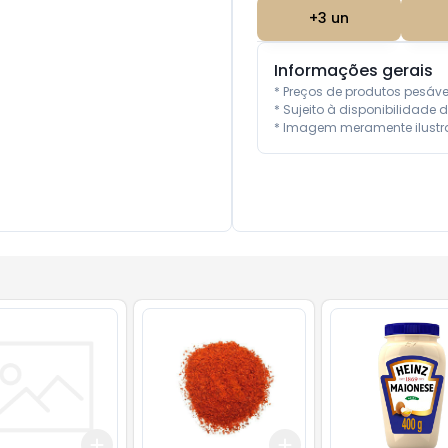
+
3
un
Informações gerais
* Preços de produtos pesáv
* Sujeito à disponibilidade d
* Imagem meramente ilustra
Add
Add
10
+
3
+
5
+
10
+
3
+
5
+
10