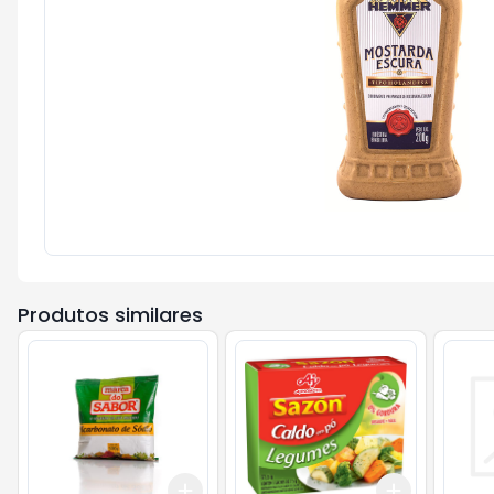
Produtos similares
Add
Add
+
3
+
5
+
10
+
3
+
5
+