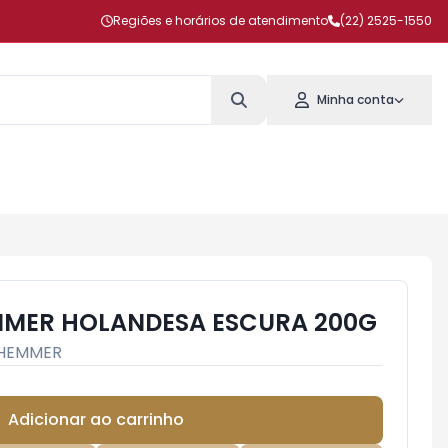
Regiões e horários de atendimento
(22) 2525-1550
Minha conta
MER HOLANDESA ESCURA 200G
HEMMER
Adicionar ao carrinho
Subtotal:
R$ 0,00