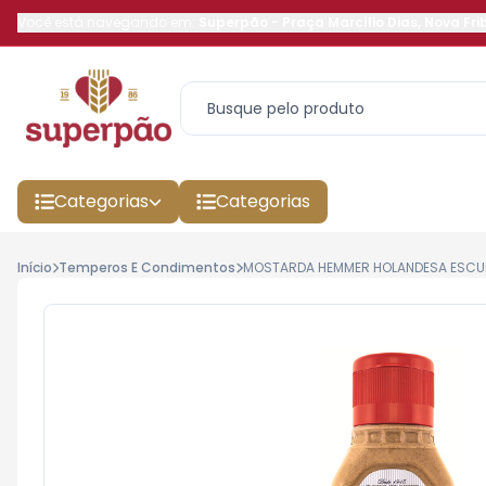
Você está navegando em:
Superpão
-
Praça Marcílio Dias
,
Nova Fri
Categorias
Categorias
Início
Temperos E Condimentos
MOSTARDA HEMMER HOLANDESA ESCU