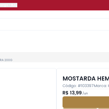
burgo
-
RJ
RA 200G
MOSTARDA HEM
Código: #
103397
Marca:
R$ 13,99
/
un