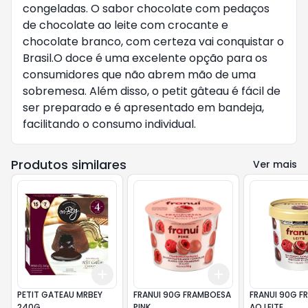
congeladas. O sabor chocolate com pedaços
de chocolate ao leite com crocante e
chocolate branco, com certeza vai conquistar o
Brasil.O doce é uma excelente opção para os
consumidores que não abrem mão de uma
sobremesa. Além disso, o petit gâteau é fácil de
ser preparado e é apresentado em bandeja,
facilitando o consumo individual.
Produtos similares
Ver mais
Add
Add
+
3
+
5
+
10
+
3
+
5
+
10
PETIT GATEAU MRBEY
FRANUI 90G FRAMBOESA
FRANUI 90G F
240G
PINK
AO LEITE