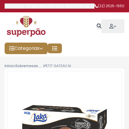
Superpão
-
Praça Marcílio Dias
,
Nova Friburgo
-
RJ
(22) 2525-1550
Categorias
Início
Sobremesas Congeladas
PETIT GATEAU MRBEY 160G DIAMANTE/LAKA