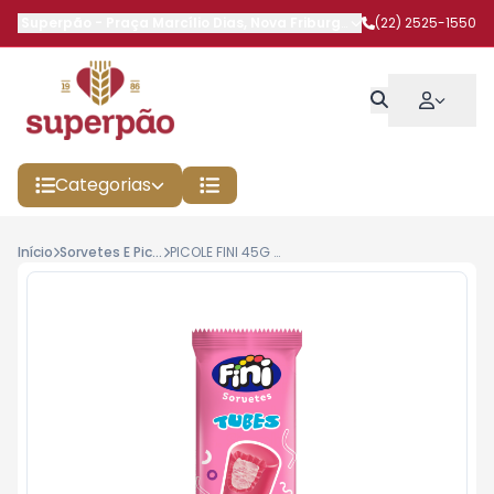
Superpão
-
Praça Marcílio Dias
,
Nova Friburgo
-
RJ
(22) 2525-1550
Categorias
Início
Sorvetes E Picoles
PICOLE FINI 45G TUBES TUTTI FRUTTI