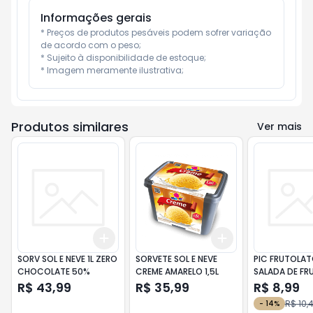
Informações gerais
* Preços de produtos pesáveis podem sofrer variação 
de acordo com o peso;

* Sujeito à disponibilidade de estoque;

* Imagem meramente ilustrativa;
Produtos similares
Ver mais
Add
Add
+
3
+
5
+
10
+
3
+
5
+
10
SORV SOL E NEVE 1L ZERO
SORVETE SOL E NEVE
PIC FRUTOLA
CHOCOLATE 50%
CREME AMARELO 1,5L
SALADA DE FR
R$ 43,99
R$ 35,99
R$ 8,99
R$ 10,
-
14
%