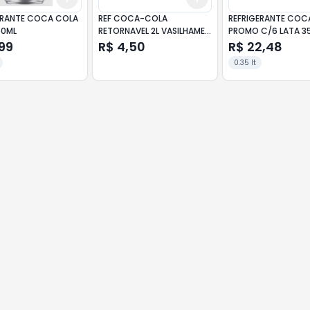
ERANTE COCA COLA
REF COCA-COLA
REFRIGERANTE COC
50ML
RETORNAVEL 2L VASILHAME
PROMO C/6 LATA 3
ZE
99
R$ 4,50
R$ 22,48
0.35 lt