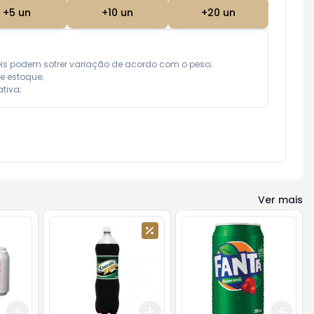
+
5
un
+
10
un
+
20
un
eis podem sofrer variação de acordo com o peso;

e estoque;

tiva;
Ver mais
Add
Add
Add
+
3
+
5
+
10
+
3
+
5
+
10
+
3