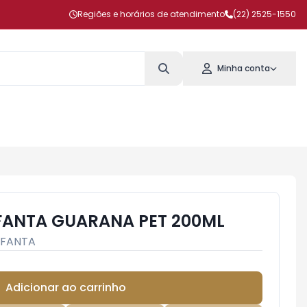
Regiões e horários de atendimento
(22) 2525-1550
Minha conta
FANTA GUARANA PET 200ML
FANTA
Adicionar ao carrinho
Subtotal:
R$ 0,00