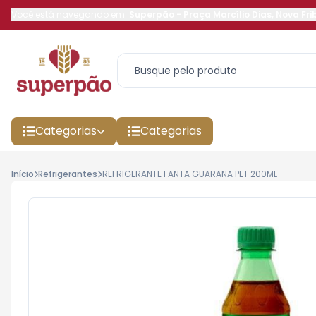
Você está navegando em:
Superpão
-
Praça Marcílio Dias
,
Nova Fri
Categorias
Categorias
Início
Refrigerantes
REFRIGERANTE FANTA GUARANA PET 200ML