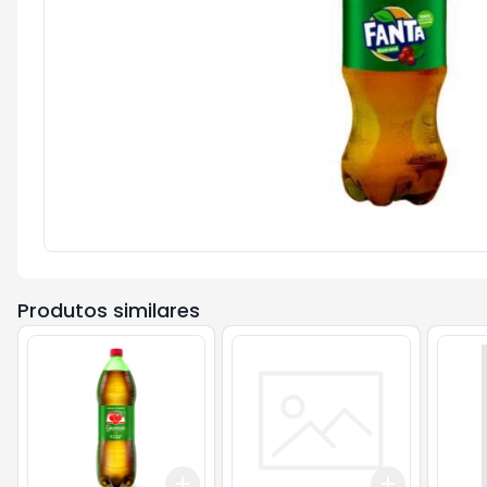
Produtos similares
Add
Add
+
3
+
5
+
10
+
3
+
5
+