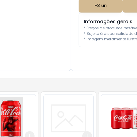
+
3
un
Informações gerais
* Preços de produtos pesáv
* Sujeito à disponibilidade d
* Imagem meramente ilustra
Add
Add
10
+
3
+
5
+
10
+
3
+
5
+
10