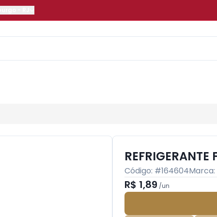
burgo
-
RJ
REFRIGERANTE 
Código: #
164604
Marca:
R$ 1,89
/
un