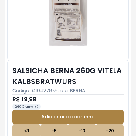
SALSICHA BERNA 260G VITELA
KALBSBRATWURS
Código: #
104278
Marca:
BERNA
R$ 19,99
260 Grama(s)
Adicionar ao carrinho
Subtotal:
R$ 0
+
3
+
5
+
10
+
20