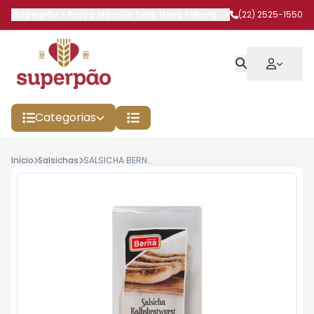
Superpão
-
Praça Marcílio Dias
,
Nova Friburgo
-
RJ
(22) 2525-1550
Categorias
Início
Salsichas
SALSICHA BERNA 260G VITELA KALBSBRATWURS