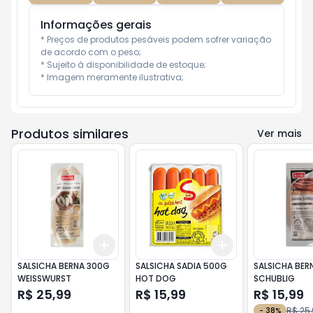
Informações gerais
* Preços de produtos pesáveis podem sofrer variação 
de acordo com o peso;

* Sujeito à disponibilidade de estoque;

* Imagem meramente ilustrativa;
Produtos similares
Ver mais
Add
Add
+
3
+
5
+
10
+
3
+
5
+
10
SALSICHA BERNA 300G
SALSICHA SADIA 500G
SALSICHA BER
WEISSWURST
HOT DOG
SCHUBLIG
R$ 25,99
R$ 15,99
R$ 15,99
R$ 25
-
38
%