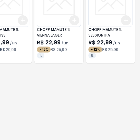
Add
Add
Add
10
+
3
+
5
+
10
+
3
+
5
+
10
+
3
MAMUTE 1L
CHOPP MAMUTE 1L
CHOPP MAMUTE 1L
ISS
VIENNA LAGER
SESSION IPA
2,99
R$ 22,99
R$ 22,99
/
un
/
un
/
un
R$ 29,99
R$ 25,99
R$ 25,99
-
12
%
-
12
%
1L
1L