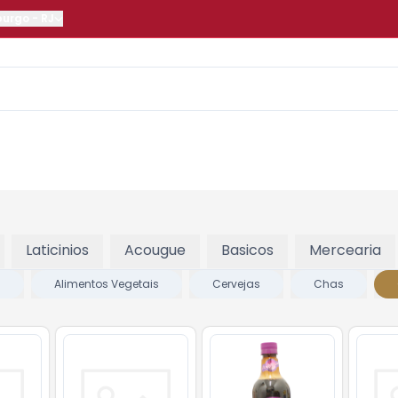
burgo
-
RJ
Laticinios
Acougue
Basicos
Mercearia
s
Alimentos Vegetais
Cervejas
Chas