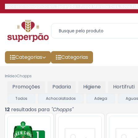
Você está navegando em:
Superpão
-
Praça Marcílio Dias
,
Nova Fri
Categorias
Categorias
Início
Chopps
Promoções
Padaria
Higiene
Hortifruti
Todos
Achocolatados
Adega
Agua
12
resultados para
"
Chopps
"