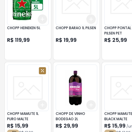
Add
Add
+
3
+
5
+
10
+
3
+
5
+
10
CHOPP HEINEKEN 5L
CHOPP BARAO 1L PILSEN
CHOPP PONTAL 1L
PILSEN PET
R$ 119,99
R$ 19,99
R$ 25,99
Add
Add
+
3
+
5
+
10
+
3
+
5
+
10
CHOPP MAMUTE 1L
CHOPP DE VINHO
CHOPP MAMUTE 
PURO MALTE
BODEGAO 2L
BLACK MALTE
R$ 15,99
R$ 29,99
R$ 15,99
/
u