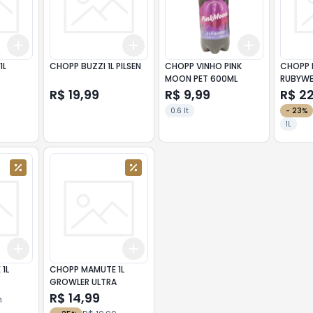
Add
Add
Add
+
3
+
5
+
10
+
3
+
5
+
10
+
3
+
5
+
CHOPP BUZZI 1L PILSEN
CHOPP VINHO PINK
CHOPP 
MOON PET 600ML
RUBYWE
R$ 19,99
R$ 9,99
R$ 2
0.6 lt
-
23
%
1L
Add
Add
+
3
+
5
+
10
+
3
+
5
+
10
1L
CHOPP MAMUTE 1L
GROWLER ULTRA
R$ 14,99
n