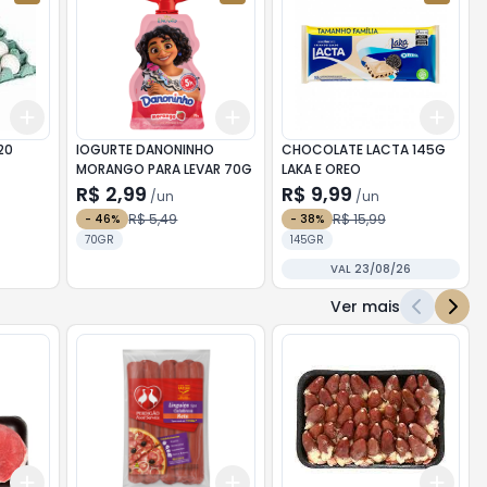
Add
Add
Add
+
3
+
5
+
10
+
3
+
5
+
10
+
3
20
IOGURTE DANONINHO
CHOCOLATE LACTA 145G
MORANGO PARA LEVAR 70G
LAKA E OREO
R$ 2,99
R$ 9,99
/
un
/
un
R$ 5,49
R$ 15,99
-
46
%
-
38
%
70GR
145GR
VAL 23/08/26
Ver mais
Add
Add
Add
+
2.4
kg
+
4
kg
+
3
+
5
+
10
+
1.8