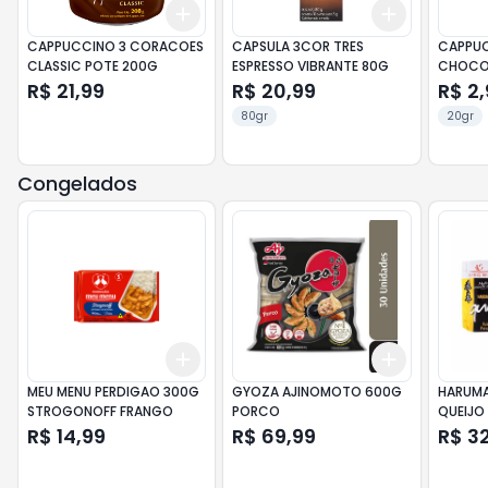
Add
Add
+
3
+
5
+
10
+
3
+
5
+
CAPPUCCINO 3 CORACOES
CAPSULA 3COR TRES
CAPPUC
CLASSIC POTE 200G
ESPRESSO VIBRANTE 80G
CHOCO
R$ 21,99
R$ 20,99
R$ 2,
80gr
20gr
Congelados
Add
Add
+
3
+
5
+
10
+
3
+
5
+
MEU MENU PERDIGAO 300G
GYOZA AJINOMOTO 600G
HARUMA
STROGONOFF FRANGO
PORCO
QUEIJO
R$ 14,99
R$ 69,99
R$ 3