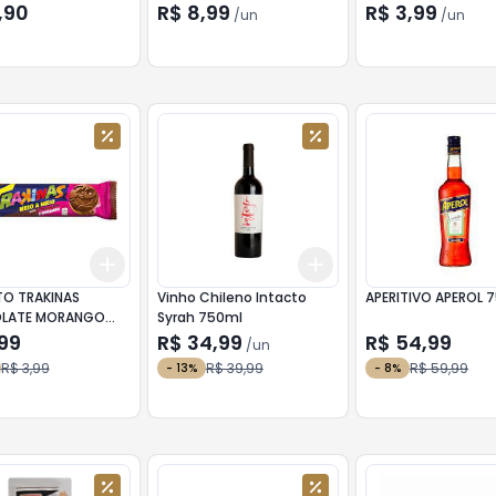
,90
R$ 8,99
R$ 3,99
/
un
/
un
Add
Add
kg
+
3
+
5
+
10
+
3
+
5
+
10
TO TRAKINAS
Vinho Chileno Intacto
APERI
LATE MORANGO
Syrah 750ml
99
R$ 34,99
R$ 54,99
/
un
R$ 3,99
R$ 39,99
R$ 59,99
-
13
%
-
8
%