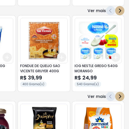
Ver mais
Add
Add
Add
+
3
+
5
+
10
+
3
+
5
+
10
+
3
50G
FONDUE DE QUEIJO SAO
IOG NESTLE GREGO 540G
VICENTE GRUYER 400G
MORANGO
R$ 39,99
R$ 24,99
400 Grama(s)
540 Grama(s)
Ver mais