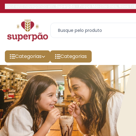
Você está navegando em:
Superpão
-
Praça Marcílio Dias
,
Nova Fri
Categorias
Categorias