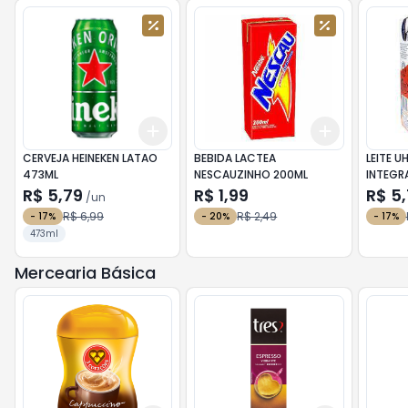
Add
Add
+
3
+
5
+
10
+
3
+
5
+
CERVEJA HEINEKEN LATAO
BEBIDA LACTEA
LEITE UHT MA
473ML
NESCAUZINHO 200ML
INTEGRA
R$ 5,79
R$ 1,99
R$ 5
/
un
R$ 6,99
R$ 2,49
-
17
%
-
20
%
-
17
%
473ml
Mercearia Básica