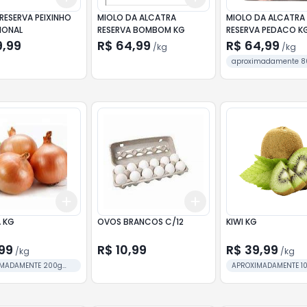
RESERVA PEIXINHO
MIOLO DA ALCATRA
MIOLO DA ALCATRA
IONAL
RESERVA BOMBOM KG
RESERVA PEDACO K
9,99
R$ 64,99
R$ 64,99
/
kg
/
kg
aproximadamente 
cada BANDEJA
Add
Add
kg
+
0.6
kg
+
1
kg
+
3
+
5
+
10
 KG
OVOS BRANCOS C/12
KIWI KG
99
R$ 10,99
R$ 39,99
/
kg
/
kg
IMADAMENTE 200g
APROXIMADAMENTE 1
nidade
cada unidade