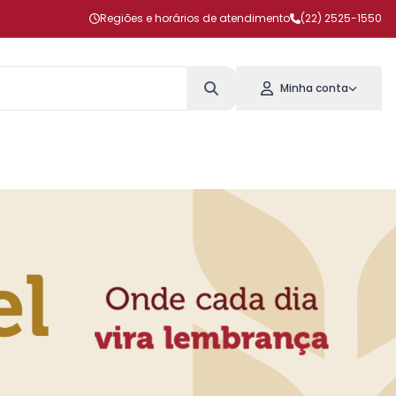
Regiões e horários de atendimento
(22) 2525-1550
Minha conta