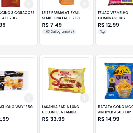
Add
Add
10
+
3
+
5
+
10
+
3
+
5
+
10
CINO 3 CORACOES
LEITE PARMALAT ZYMIL
FEIJAO VERMELHO
LATE 20G
SEMIDESNATADO ZERO
COMBRASIL 1KG
LACTOSE 1L
99
R$ 7,49
R$ 12,99
1.03 Quilograma(s)
1kg
Add
Add
10
+
3
+
5
+
10
+
3
+
5
+
10
KI LONG WAY 185G
LASANHA SADIA 1,0KG
BATATA CONG MCC
BOLONHESA FAMILIA
AIRFRYER 450G DIP
2,99
R$ 33,99
R$ 14,99