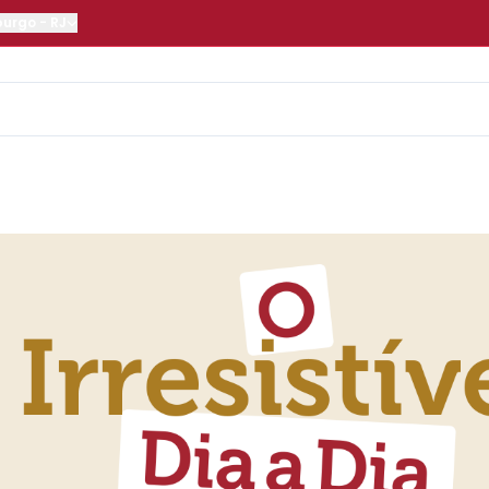
burgo
-
RJ