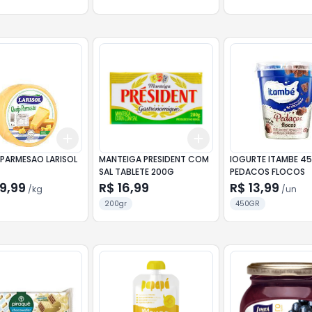
Add
Add
10
+
0.3
kg
+
0.5
kg
+
3
+
5
+
10
 PARMESAO LARISOL
MANTEIGA PRESIDENT COM
IOGURTE ITAMBE 4
SAL TABLETE 200G
PEDACOS FLOCOS
9,99
R$ 16,99
R$ 13,99
/
kg
/
un
200gr
450GR