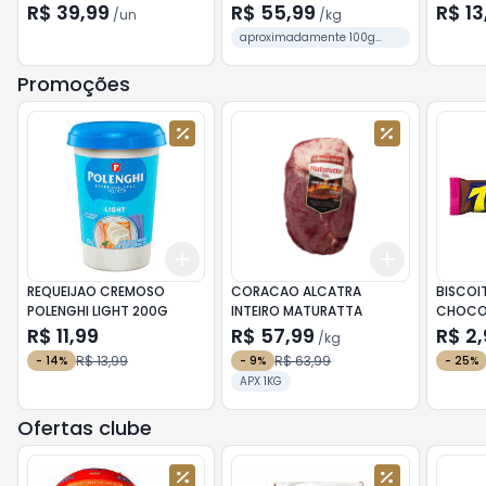
R$ 39,99
R$ 55,99
R$ 13
/
un
/
kg
aproximadamente 100g
cada 3 UNIDADES
Promoções
Add
Add
+
3
+
5
+
10
+
3
kg
+
5
REQUEIJAO CREMOSO
CORACAO ALCATRA
BISCOI
POLENGHI LIGHT 200G
INTEIRO MATURATTA
CHOCO
126G
R$ 11,99
R$ 57,99
R$ 2,
/
kg
R$ 13,99
R$ 63,99
-
14
%
-
9
%
-
25
%
APX 1KG
Ofertas clube