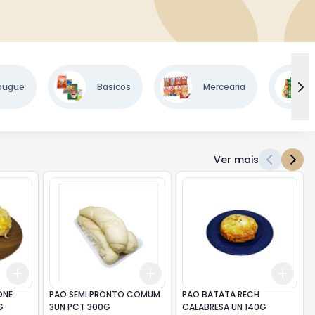
ougue
Basicos
Mercearia
Ver mais
Add
Add
Add
+
3
+
5
+
10
+
3
+
5
+
10
+
3
ONE
PAO SEMI PRONTO COMUM
PAO BATATA RECH
G
3UN PCT 300G
CALABRESA UN 140G