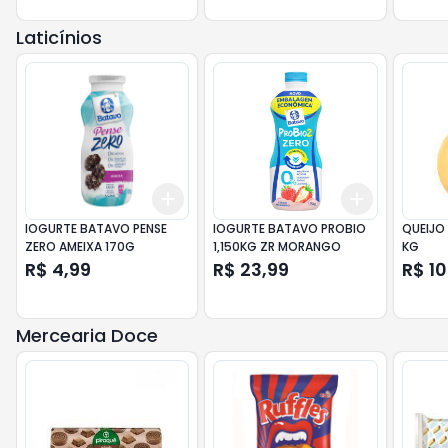
Laticínios
Add
Add
+
3
+
5
+
10
+
3
+
5
+
IOGURTE BATAVO PENSE
IOGURTE BATAVO PROBIO
QUEIJO
ZERO AMEIXA 170G
1,150KG ZR MORANGO
KG
R$ 4,99
R$ 23,99
R$ 10
Mercearia Doce