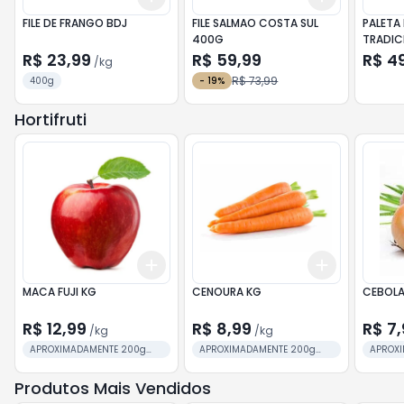
FILE DE FRANGO BDJ
FILE SALMAO COSTA SUL
PALETA 
400G
TRADIC
R$ 23,99
R$ 59,99
R$ 4
/
kg
R$ 73,99
400g
-
19
%
Hortifruti
Add
Add
+
0.6
kg
+
1
kg
+
0.6
kg
+
1
MACA FUJI KG
CENOURA KG
CEBOLA
R$ 12,99
R$ 8,99
R$ 7,
/
kg
/
kg
APROXIMADAMENTE 200g
APROXIMADAMENTE 200g
APROX
cada unidade
cada unidade
cada u
Produtos Mais Vendidos