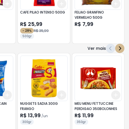
Add
Add
Add
+
3
+
5
+
10
+
3
+
5
+
10
+
3
CAFE PILAO INTENSO 500G
FEIJAO GRANFINO
VERMELHO 500G
R$ 25,99
R$ 7,99
R$ 35,99
-
28
%
500gr
Ver mais
Add
Add
Add
+
3
+
5
+
10
+
3
+
5
+
10
+
3
AIN
NUGGETS SADIA 300G
MEU MENU FETTUCCINE
FRANGO
PERDIGAO 350BOLONHES
R$ 13,99
R$ 11,99
/
un
300gr
350gr