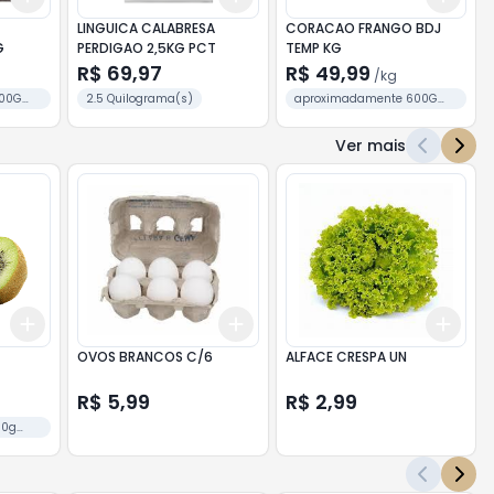
LINGUICA CALABRESA
CORACAO FRANGO BDJ
G
PERDIGAO 2,5KG PCT
TEMP KG
R$ 69,97
R$ 49,99
/
kg
800G
2.5 Quilograma(s)
aproximadamente 600G
cada BANDEJA
Ver mais
Add
Add
Add
+
0.3
kg
+
0.5
kg
+
3
+
5
+
10
+
3
OVOS BRANCOS C/6
ALFACE CRESPA UN
R$ 5,99
R$ 2,99
00g