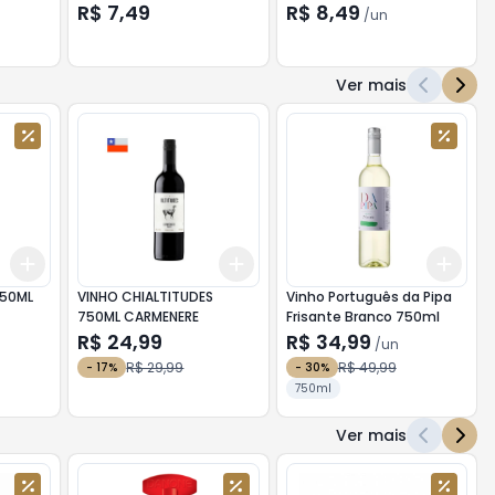
R$ 7,49
R$ 8,49
/
un
Ver mais
Add
Add
Add
+
3
+
5
+
10
+
3
+
5
+
10
+
3
TIVO APEROL 750ML
VINHO CHIALTITUDES
Vinho Português da Pipa
750ML CARMENERE
Frisante Branco 750ml
R$ 24,99
R$ 34,99
/
un
R$ 29,99
R$ 49,99
-
17
%
-
30
%
750ml
Ver mais