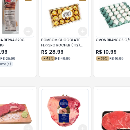
Add
Add
10
+
3
+
5
+
10
+
3
+
5
+
10
HA BERNA 320G
BOMBOM CHOCOLATE
OVOS BRANCOS C/
IG
FERRERO ROCHER (T12)
150G
,99
R$ 28,99
R$ 10,99
R$ 25,99
R$ 49,99
R$ 16,99
-
42
%
-
35
%
ama(s)
Add
Add
10
+
3
+
5
+
10
+
3
kg
+
5
kg