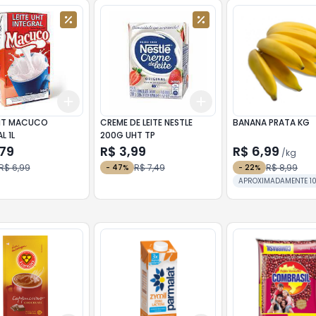
Add
Add
10
+
3
+
5
+
10
+
3
+
5
+
10
CUCO
CREME DE LEITE NESTLE
BANANA PRATA KG
L 1L
200G UHT TP
,79
R$ 3,99
R$ 6,99
/
kg
R$ 6,99
R$ 7,49
R$ 8,99
-
47
%
-
22
%
APROXIMADAMENTE 1
cada unidade