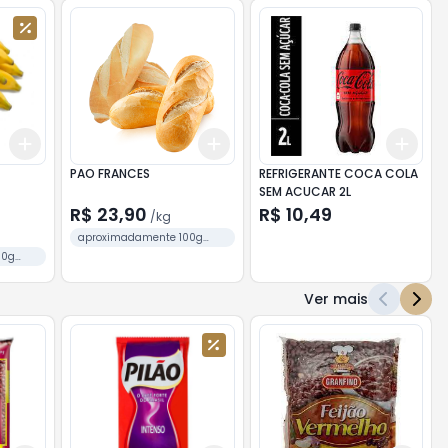
Add
Add
Add
+
0.3
kg
+
0.5
kg
+
0.3
kg
+
0.5
kg
+
3
PAO FRANCES
REFRIGERANTE COCA COLA
SEM ACUCAR 2L
R$ 23,90
R$ 10,49
/
kg
aproximadamente 100g
cada unidade
00g
Ver mais