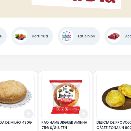
e
Hortifruti
Laticinios
Ac
Add
Add
0.5
kg
+
3
+
5
+
10
+
3
+
5
+
10
OA DE MILHO 430G
PAO HAMBURGUER AMINNA
DELICIA DE PROVOL
75G S/GLUTEN
C/AZEITONA UN 60