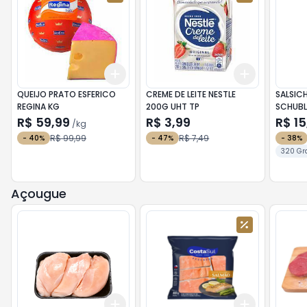
Add
Add
+
0.3
kg
+
0.5
kg
+
3
+
5
+
QUEIJO PRATO ESFERICO
CREME DE LEITE NESTLE
SALSIC
REGINA KG
200G UHT TP
SCHUBL
R$ 59,99
R$ 3,99
R$ 15
/
kg
R$ 99,99
R$ 7,49
-
40
%
-
47
%
-
38
%
320 Gr
Açougue
Add
Add
+
1.2
kg
+
2
kg
+
3
+
5
+