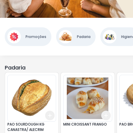
Promoções
Padaria
Higien
Padaria
Add
Add
+
3
+
5
+
10
+
0.3
kg
+
PAO SOURDOUGH KG
MINI CROISSANT FRANGO
PAO BR
CANASTRA/ ALECRIM