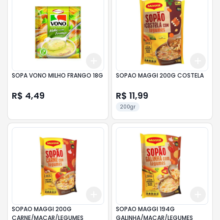
Add
Add
+
3
+
5
+
10
+
3
SOPA VONO MILHO FRANGO 18G
SOPAO MAGGI 200G COSTELA
R$ 4,49
R$ 11,99
200gr
Add
Add
+
3
+
5
+
10
+
3
SOPAO MAGGI 200G
SOPAO MAGGI 194G
CARNE/MACAR/LEGUMES
GALINHA/MACAR/LEGUMES