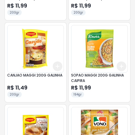
R$ 11,99
R$ 11,99
200gr
200gr
Add
Add
+
3
+
5
+
10
+
3
CANJAO MAGGI 200G GALINHA
SOPAO MAGGI 200G GALINHA
CAIPIRA
R$ 11,49
R$ 11,99
200gr
194gr