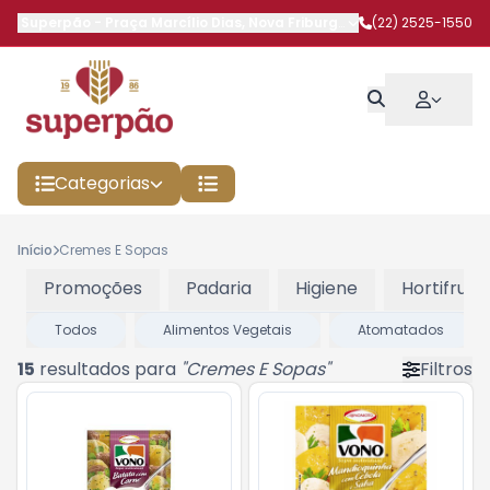
Superpão
-
Praça Marcílio Dias
,
Nova Friburgo
-
RJ
(22) 2525-1550
Categorias
Início
Cremes E Sopas
Promoções
Padaria
Higiene
Hortifruti
Todos
Alimentos Vegetais
Atomatados
15
resultados para
"
Cremes E Sopas
"
Filtros