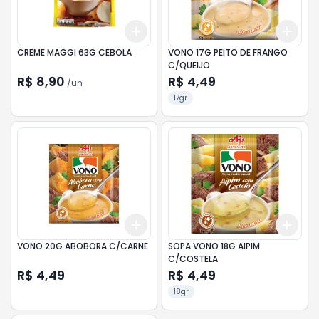
Add
Add
+
3
+
5
+
10
+
3
CREME MAGGI 63G CEBOLA
VONO 17G PEITO DE FRANGO
C/QUEIJO
R$ 8,90
R$ 4,49
/
un
17gr
Add
Add
+
3
+
5
+
10
+
3
VONO 20G ABOBORA C/CARNE
SOPA VONO 18G AIPIM
C/COSTELA
R$ 4,49
R$ 4,49
18gr