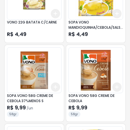
Add
Add
+
3
+
5
+
10
+
3
VONO 22G BATATA C/CARNE
SOPA VONO
MANDIOQUINHA/CEBOLA/SALSA
20G
R$ 4,49
R$ 4,49
Add
Add
+
3
+
5
+
10
+
3
SOPA VONO 58G CREME DE
SOPA VONO 58G CREME DE
CEBOLA 37%MENOS S
CEBOLA
R$ 9,99
R$ 9,99
/
un
58gr
58gr