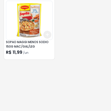
Add
+
3
+
5
+
10
SOPAO MAGGI MENOS SODIO
150G MAC/GAL/LEG
R$ 11,99
/
un