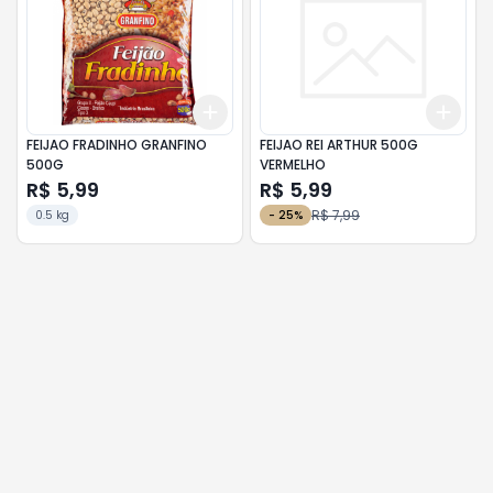
Add
Add
+
3
+
5
+
10
+
3
FEIJAO FRADINHO GRANFINO
FEIJAO REI ARTHUR 500G
500G
VERMELHO
R$ 5,99
R$ 5,99
R$ 7,99
0.5 kg
-
25
%