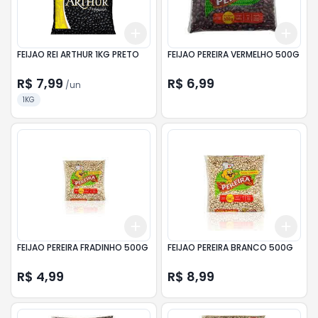
Add
Add
+
3
+
5
+
10
+
3
FEIJAO REI ARTHUR 1KG PRETO
FEIJAO PEREIRA VERMELHO 500G
R$ 7,99
R$ 6,99
/
un
1KG
Add
Add
+
3
+
5
+
10
+
3
FEIJAO PEREIRA FRADINHO 500G
FEIJAO PEREIRA BRANCO 500G
R$ 4,99
R$ 8,99