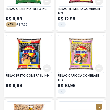
Add
Add
+
3
+
5
+
10
+
3
FEIJAO GRANFINO PRETO 1KG
FEIJAO VERMELHO COMBRASIL
1KG
R$ 6,99
R$ 12,99
R$ 7,99
-
13
%
1kg
Add
Add
+
3
+
5
+
10
+
3
FEIJAO PRETO COMBRASIL 1KG
FEIJAO CARIOCA COMBRASIL
1KG
R$ 8,99
R$ 10,99
1kg