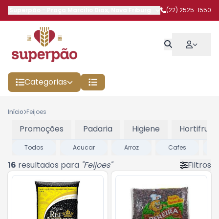
Superpão
-
Praça Marcílio Dias
,
Nova Friburgo
-
RJ
(22) 2525-1550
Categorias
Início
Feijoes
Promoções
Padaria
Higiene
Hortifruti
Todos
Acucar
Arroz
Cafes
16
resultados para
"
Feijoes
"
Filtros