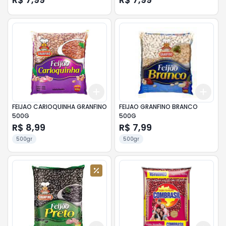
Add
Add
+
3
+
5
+
10
+
3
FEIJAO CARIOQUINHA GRANFINO
FEIJAO GRANFINO BRANCO
500G
500G
R$ 8,99
R$ 7,99
500gr
500gr