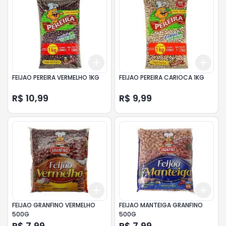
Add
Add
+
3
+
5
+
10
+
3
FEIJAO PEREIRA VERMELHO 1KG
FEIJAO PEREIRA CARIOCA 1KG
R$ 10,99
R$ 9,99
Add
Add
+
3
+
5
+
10
+
3
FEIJAO GRANFINO VERMELHO
FEIJAO MANTEIGA GRANFINO
500G
500G
R$ 7,99
R$ 7,99