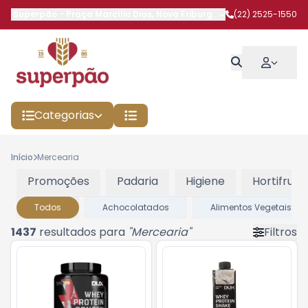
Superpão
-
Praça Marcílio Dias
,
Nova Friburgo
-
RJ
(22) 2525-1550
Categorias
Início
Mercearia
Promoções
Padaria
Higiene
Hortifruti
Todos
Achocolatados
Alimentos Vegetais
1437
resultados para
"
Mercearia
"
Filtros