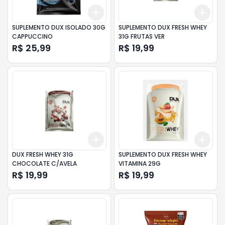
Add
Add
+
3
+
5
+
10
+
3
SUPLEMENTO DUX ISOLADO 30G
SUPLEMENTO DUX FRESH WHEY
CAPPUCCINO
31G FRUTAS VER
R$ 25,99
R$ 19,99
Add
Add
+
3
+
5
+
10
+
3
DUX FRESH WHEY 31G
SUPLEMENTO DUX FRESH WHEY
CHOCOLATE C/AVELA
VITAMINA 29G
R$ 19,99
R$ 19,99