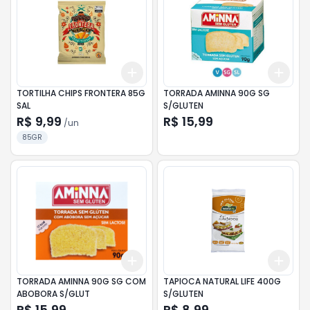
Add
Add
+
3
+
5
+
10
+
3
TORTILHA CHIPS FRONTERA 85G
TORRADA AMINNA 90G SG
SAL
S/GLUTEN
R$ 9,99
R$ 15,99
/
un
85GR
Add
Add
+
3
+
5
+
10
+
3
TORRADA AMINNA 90G SG COM
TAPIOCA NATURAL LIFE 400G
ABOBORA S/GLUT
S/GLUTEN
R$ 15,99
R$ 8,99