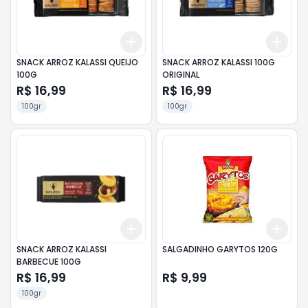
Add
Add
+
3
+
5
+
10
+
3
SNACK ARROZ KALASSI QUEIJO
SNACK ARROZ KALASSI 100G
100G
ORIGINAL
R$ 16,99
R$ 16,99
100gr
100gr
Add
Add
+
3
+
5
+
10
+
3
SNACK ARROZ KALASSI
SALGADINHO GARYTOS 120G
BARBECUE 100G
R$ 16,99
R$ 9,99
100gr