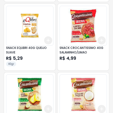
Add
Add
+
3
+
5
+
10
+
3
SNACK EQLIBRI 40G QUEIJO
SNACK CROCANTISSIMO 40G
SUAVE
SALAMINHO/LIMAO
R$ 5,29
R$ 4,99
40gr
Add
Add
+
3
+
5
+
10
+
3