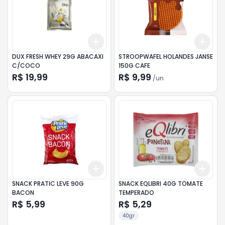
Add
Add
+
3
+
5
+
10
+
3
DUX FRESH WHEY 29G ABACAXI
STROOPWAFEL HOLANDES JANSE
C/COCO
150G CAFE
R$ 19,99
R$ 9,99
/
un
Add
Add
+
3
+
5
+
10
+
3
SNACK PRATIC LEVE 90G
SNACK EQLIBRI 40G TOMATE
BACON
TEMPERADO
R$ 5,99
R$ 5,29
40gr