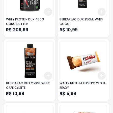
Add
Add
+
3
+
5
+
10
+
3
WHEY PROTEIN DUX 450G
BEBIDA LAC DUX 250ML WHEY
CONC BUTTER
COCO
R$ 209,99
R$ 10,99
Add
Add
+
3
+
5
+
10
+
3
BEBIDA LAC DUX 250ML WHEY
WAFER NUTELLA FERRERO 22G B-
CAFE C/LEITE
READY
R$ 10,99
R$ 5,99