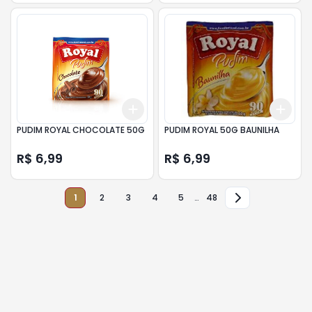
Add
Add
+
3
+
5
+
10
+
3
PUDIM ROYAL CHOCOLATE 50G
PUDIM ROYAL 50G BAUNILHA
R$ 6,99
R$ 6,99
1
2
3
4
5
…
48