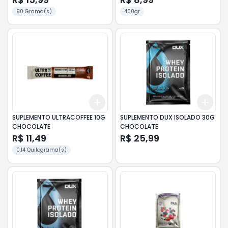
90 Grama(s)
400gr
Add
Add
+
3
+
5
+
10
+
3
SUPLEMENTO ULTRACOFFEE 10G
SUPLEMENTO DUX ISOLADO 30G
CHOCOLATE
CHOCOLATE
R$ 11,49
R$ 25,99
0.14 Quilograma(s)