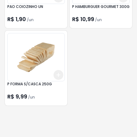
PAO COIOZINHO UN
P HAMBURGUER GOURMET 300G
R$ 1,90
R$ 10,99
/
un
/
un
Add
+
3
+
5
+
10
P FORMA S/CASCA 250G
R$ 9,99
/
un