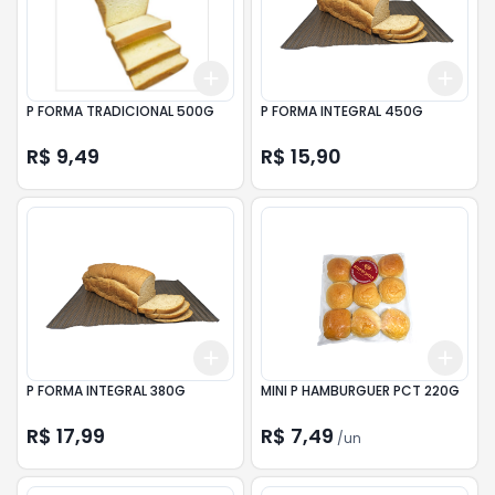
Add
Add
+
3
+
5
+
10
+
3
P FORMA TRADICIONAL 500G
P FORMA INTEGRAL 450G
R$ 9,49
R$ 15,90
Add
Add
+
3
+
5
+
10
+
3
P FORMA INTEGRAL 380G
MINI P HAMBURGUER PCT 220G
R$ 17,99
R$ 7,49
/
un