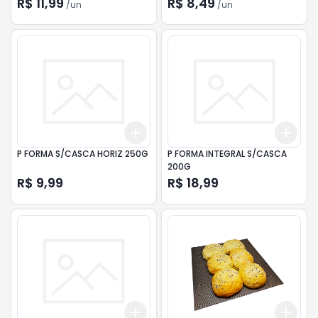
R$ 11,99
R$ 8,49
/
un
/
un
Add
Add
+
3
+
5
+
10
+
3
P FORMA S/CASCA HORIZ 250G
P FORMA INTEGRAL S/CASCA
200G
R$ 9,99
R$ 18,99
Add
Add
+
3
+
5
+
10
+
3