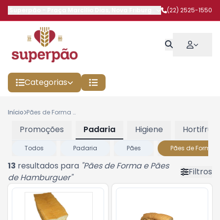
Superpão
-
Praça Marcílio Dias
,
Nova Friburgo
-
RJ
(22) 2525-1550
Categorias
Início
Pães de Forma e Pães de Hamburguer
Promoções
Padaria
Higiene
Hortifruti
Todos
Padaria
Pães
Pães de Forma 
13
resultados para
"
Pães de Forma e Pães
Filtros
de Hamburguer
"