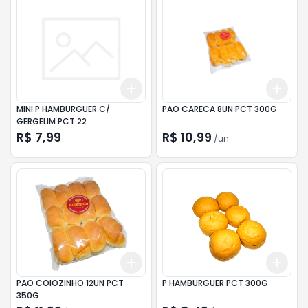
Add
Add
+
3
+
5
+
10
+
3
MINI P HAMBURGUER C/
PAO CARECA 8UN PCT 300G
GERGELIM PCT 22
R$ 7,99
R$ 10,99
/
un
Add
Add
+
3
+
5
+
10
+
3
PAO COIOZINHO 12UN PCT
P HAMBURGUER PCT 300G
350G