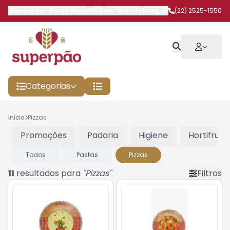
Superpão
-
Praça Marcílio Dias
,
Nova Friburgo
-
RJ
(22) 2525-1550
Categorias
Início
Pizzas
Promoções
Padaria
Higiene
Hortifruti
Todos
Pastas
Pizzas
11
resultados para
"
Pizzas
"
Filtros