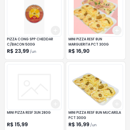
Add
Add
+
3
+
5
+
10
+
3
PIZZA CONG SPP CHEDDAR
MINI PIZZA RESF 8UN
C/BACON 500G
MARGUERITA PCT 300G
R$ 23,99
R$ 16,90
/
un
Add
Add
+
3
+
5
+
10
+
3
MINI PIZZA RESF 3UN 280G
MINI PIZZA RESF 8UN MUCARELA
PCT 300G
R$ 15,99
R$ 16,99
/
un