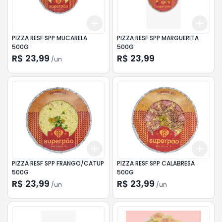
Add
Add
+
3
+
5
+
10
+
3
PIZZA RESF SPP MUCARELA
PIZZA RESF SPP MARGUERITA
500G
500G
R$ 23,99
R$ 23,99
/
un
Add
Add
+
3
+
5
+
10
+
3
PIZZA RESF SPP FRANGO/CATUP
PIZZA RESF SPP CALABRESA
500G
500G
R$ 23,99
R$ 23,99
/
un
/
un