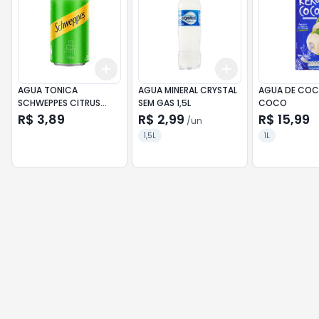
Add
Add
+
3
+
5
+
10
+
3
+
5
+
10
AGUA TONICA
AGUA MINERAL CRYSTAL
AGUA DE COCO
SCHWEPPES CITRUS
SEM GAS 1,5L
COCO
LATA 350ML
R$ 3,89
R$ 2,99
R$ 15,99
/
un
1,5L
1L