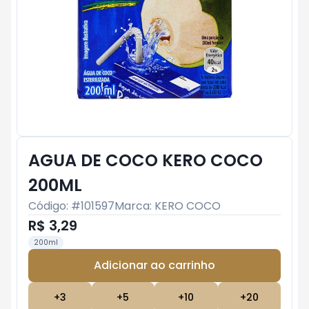
AGUA DE COCO KERO COCO
200ML
Código: #
101597
Marca:
KERO COCO
R$ 3,29
200ml
Adicionar ao carrinho
Subtotal:
R$ 0
+
3
+
5
+
10
+
20