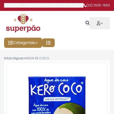
Superpão
-
Praça Marcílio Dias
,
Nova Friburgo
-
RJ
(22) 2525-1550
Categorias
Início
Aguas
AGUA DE COCO KERO COCO 200ML