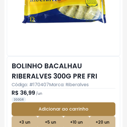
BOLINHO BACALHAU
RIBERALVES 300G PRE FRI
Código: #
170407
Marca:
Riberalves
R$ 36,99
/
un
300GR
Adicionar ao carrinho
Subtotal:
R$ 0
+
3
un
+
5
un
+
10
un
+
20
un