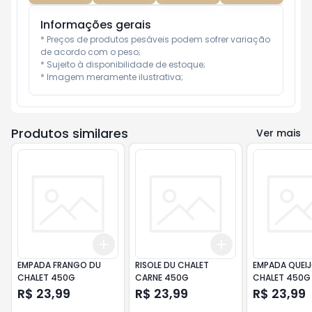
Informações gerais
* Preços de produtos pesáveis podem sofrer variação 
de acordo com o peso;

* Sujeito à disponibilidade de estoque;

* Imagem meramente ilustrativa;
Produtos similares
Ver mais
Add
Add
+
3
+
5
+
10
+
3
+
5
+
10
EMPADA FRANGO DU
RISOLE DU CHALET
EMPADA QUEI
CHALET 450G
CARNE 450G
CHALET 450G
R$ 23,99
R$ 23,99
R$ 23,99