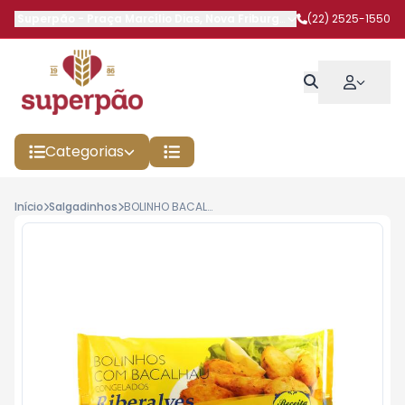
Superpão
-
Praça Marcílio Dias
,
Nova Friburgo
-
RJ
(22) 2525-1550
Categorias
Início
Salgadinhos
BOLINHO BACALHAU RIBERALVES 300G PRE FRI