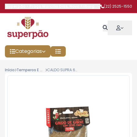
Superpão
-
Praça Marcílio Dias
,
Nova Friburgo
-
RJ
(22) 2525-1550
Categorias
Início
Temperos E Condimentos
CALDO SUPRA 60G CARNE C/ERVAS FINAS