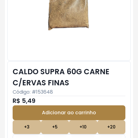
CALDO SUPRA 60G CARNE
C/ERVAS FINAS
Código: #
153648
R$ 5,49
Adicionar ao carrinho
Subtotal:
R$ 0
+
3
+
5
+
10
+
20