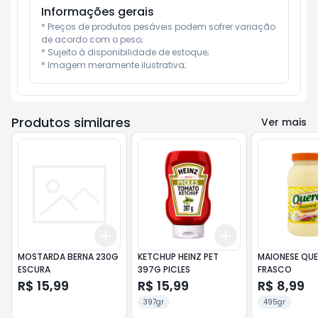
Informações gerais
* Preços de produtos pesáveis podem sofrer variação 
de acordo com o peso;

* Sujeito à disponibilidade de estoque;

* Imagem meramente ilustrativa;
Produtos similares
Ver mais
Add
Add
+
3
+
5
+
10
+
3
+
5
+
10
MOSTARDA BERNA 230G
KETCHUP HEINZ PET
MAIONESE QU
ESCURA
397G PICLES
FRASCO
R$ 15,99
R$ 15,99
R$ 8,99
397gr
495gr