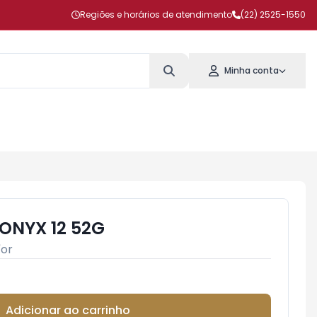
Regiões e horários de atendimento
(22) 2525-1550
Minha conta
ONYX 12 52G
'or
Adicionar ao carrinho
Subtotal:
R$ 0,00