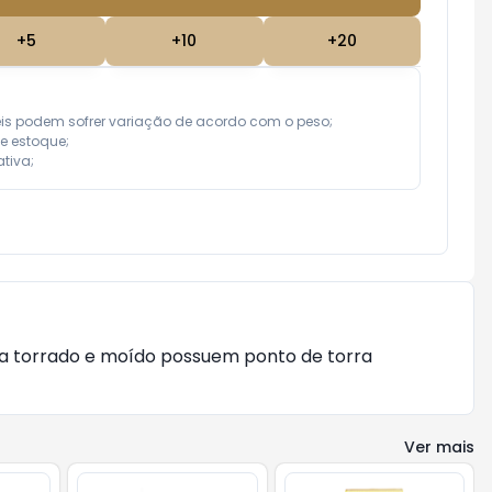
+
5
+
10
+
20
eis podem sofrer variação de acordo com o peso;

e estoque;

tiva;
ha torrado e moído possuem ponto de torra
Ver mais