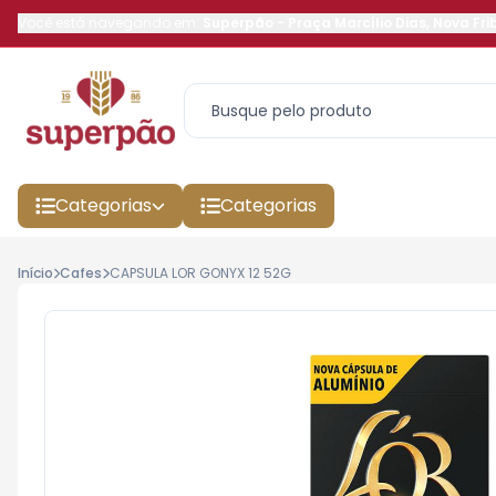
Você está navegando em:
Superpão
-
Praça Marcílio Dias
,
Nova Fri
Categorias
Categorias
Início
Cafes
CAPSULA LOR GONYX 12 52G