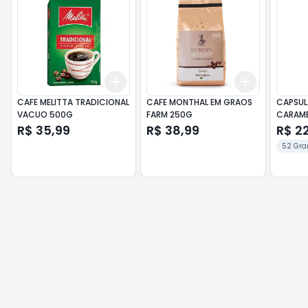
Add
Add
+
3
+
5
+
10
+
3
+
5
+
CAFE MELITTA TRADICIONAL
CAFE MONTHAL EM GRAOS
CAPSUL
VACUO 500G
FARM 250G
CARAME
R$ 35,99
R$ 38,99
R$ 2
52 Gra