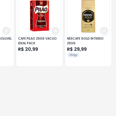
Add
Add
Add
+
3
+
5
+
10
+
3
+
5
+
10
+
3
SOLUVEL
CAFE PILAO 250G VACUO
NESCAFE GOLD INTENSO
IDEAL PACK
250G
R$ 20,99
R$ 29,99
250gr