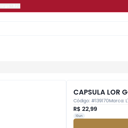
burgo
-
RJ
CAPSULA LOR G
Código: #
139170
Marca:
L
R$ 22,99
10un