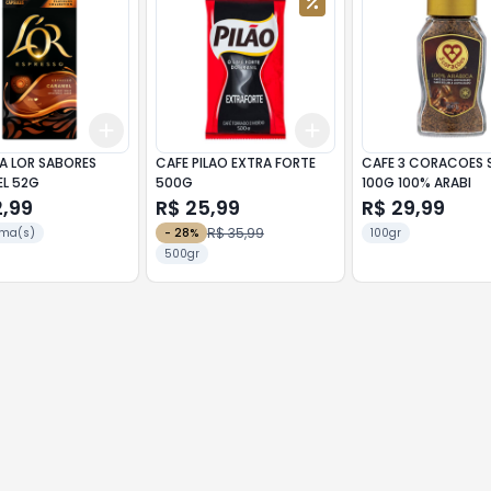
Add
Add
10
+
3
+
5
+
10
+
3
+
5
+
10
A LOR SABORES
CAFE PILAO EXTRA FORTE
CAFE 3 CORACOES 
L 52G
500G
100G 100% ARABI
2,99
R$ 25,99
R$ 29,99
R$ 35,99
ma(s)
-
28
%
100gr
500gr