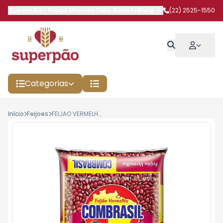
Superpão
-
Praça Marcílio Dias
,
Nova Friburgo
-
RJ
(22) 2525-1550
Categorias
Início
Feijoes
FEIJAO VERMELHO COMBRASIL 1KG