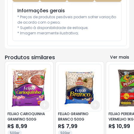
Informações gerais
* Preços de produtos pesáveis podem sofrer variação 
de acordo com o peso;

* Sujeito à disponibilidade de estoque;

* Imagem meramente ilustrativa;
Produtos similares
Ver mais
Add
Add
+
3
+
5
+
10
+
3
+
5
+
10
FEIJAO CARIOQUINHA
FEIJAO GRANFINO
FEIJAO PEREIR
GRANFINO 500G
BRANCO 500G
VERMELHO 1KG
R$ 8,99
R$ 7,99
R$ 10,99
500gr
500gr