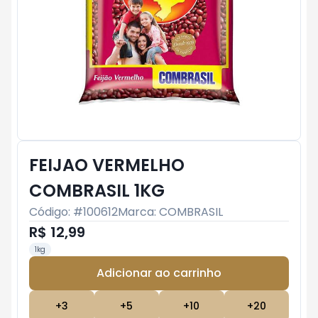
FEIJAO VERMELHO
COMBRASIL 1KG
Código: #
100612
Marca:
COMBRASIL
R$ 12,99
1kg
Adicionar ao carrinho
Subtotal:
R$ 0
+
3
+
5
+
10
+
20