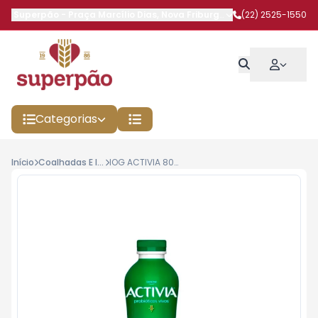
Superpão
-
Praça Marcílio Dias
,
Nova Friburgo
-
RJ
(22) 2525-1550
Categorias
Início
Coalhadas E Iogurtes
IOG ACTIVIA 800G AMEIXA