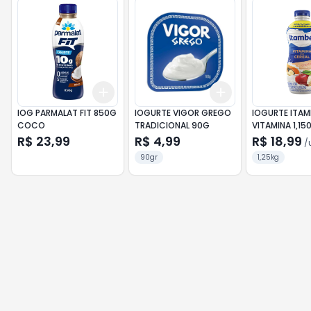
Add
Add
+
3
+
5
+
10
+
3
+
5
+
10
IOG PARMALAT FIT 850G
IOGURTE VIGOR GREGO
IOGURTE ITAM
COCO
TRADICIONAL 90G
VITAMINA 1,15
R$ 23,99
R$ 4,99
R$ 18,99
/
90gr
1,25kg