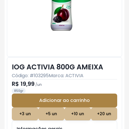
IOG ACTIVIA 800G AMEIXA
Código: #
103295
Marca:
ACTIVIA
R$ 19,99
/
un
850gr
Adicionar ao carrinho
Subtotal:
R$ 0
+
3
un
+
5
un
+
10
un
+
20
un
Informações gerais