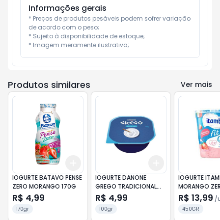
Informações gerais
* Preços de produtos pesáveis podem sofrer variação 
de acordo com o peso;

* Sujeito à disponibilidade de estoque;

* Imagem meramente ilustrativa;
Produtos similares
Ver mais
Add
Add
+
3
+
5
+
10
+
3
+
5
+
10
IOGURTE BATAVO PENSE
IOGURTE DANONE
IOGURTE ITAMB
ZERO MORANGO 170G
GREGO TRADICIONAL
MORANGO ZE
90G
LACTOSE 450
R$ 4,99
R$ 4,99
R$ 13,99
/
170gr
100gr
450GR