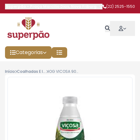
Superpão
-
Praça Marcílio Dias
,
Nova Friburgo
-
RJ
(22) 2525-1550
Categorias
Início
Coalhadas E Iogurtes
IOG VICOSA 900G ABACAXI C/ COCO