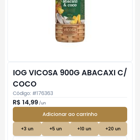
IOG VICOSA 900G ABACAXI C/
COCO
Código: #
176363
R$ 14,99
/
un
Adicionar ao carrinho
Subtotal:
R$ 0
+
3
un
+
5
un
+
10
un
+
20
un