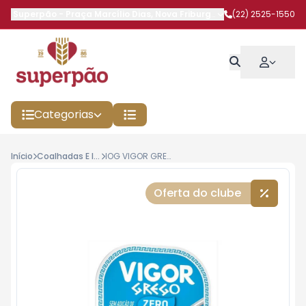
Superpão
-
Praça Marcílio Dias
,
Nova Friburgo
-
RJ
(22) 2525-1550
Categorias
Início
Coalhadas E Iogurtes
IOG VIGOR GREGO 90G DESNATADO
Oferta do clube