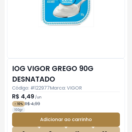
IOG VIGOR GREGO 90G
DESNATADO
Código: #
122977
Marca:
VIGOR
R$ 4,49
/
un
R$ 4,99
-
10
%
100gr
Adicionar ao carrinho
Subtotal:
R$ 0