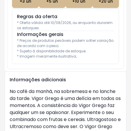
+
3
un
+
5
un
+
10
un
+
20
un
Regras da oferta
* Oferta válida até 10/08/2026, ou enquanto durarem 
os estoques.
Informações gerais
* Preços de produtos pesáveis podem sofrer variação 
de acordo com o peso;

* Sujeito à disponibilidade de estoque;

* Imagem meramente ilustrativa;
Informações adicionais
No café da manhã, na sobremesa e no lanche 
da tarde. Vigor Grego é uma delícia em todos os 
momentos. A consistência do Vigor Grego faz 
qualquer um se apaixonar. Experimente o seu 
combinado com frutas e cereais. Ultragostoso e 
Ultracremoso como deve ser. O Vigor Grego 