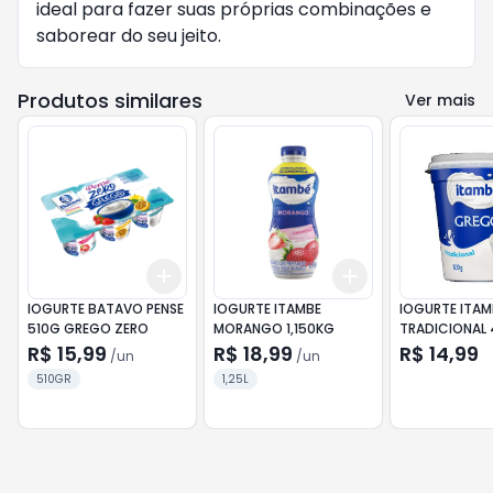
ideal para fazer suas próprias combinações e 
saborear do seu jeito.
Produtos similares
Ver mais
Add
Add
+
3
+
5
+
10
+
3
+
5
+
10
IOGURTE BATAVO PENSE
IOGURTE ITAMBE
IOGURTE ITAMBE GREGO
510G GREGO ZERO
MORANGO 1,150KG
TRADICIONAL
R$ 15,99
R$ 18,99
R$ 14,99
/
un
/
un
510GR
1,25L