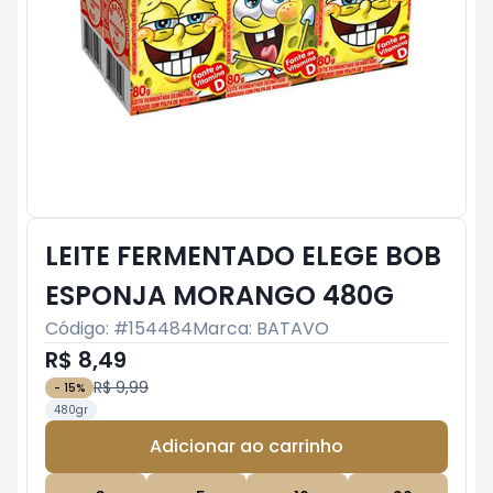
LEITE FERMENTADO ELEGE BOB
ESPONJA MORANGO 480G
Código: #
154484
Marca:
BATAVO
R$ 8,49
R$ 9,99
-
15
%
480gr
Adicionar ao carrinho
Subtotal:
R$ 0