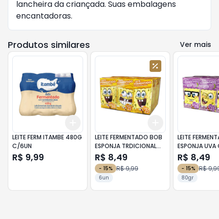
lancheira da criançada. Suas embalagens
encantadoras.
Produtos similares
Ver mais
Add
Add
+
3
+
5
+
10
+
3
+
5
+
10
LEITE FERM ITAMBE 480G
LEITE FERMENTADO BOB
LEITE FERMEN
C/6UN
ESPONJA TRDICIONAL
ESPONJA UVA 
C/6 80G
R$ 9,99
R$ 8,49
R$ 8,49
R$ 9,99
R$ 9,9
-
15
%
-
15
%
6un
80gr