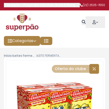
Superpão
-
Praça Marcílio Dias
,
Nova Friburgo
-
RJ
(22) 2525-1550
Categorias
Início
Leites Fermentados
LEITE FERMENTADO ELEGE BOB ESPONJA MORANGO 480G
Oferta do clube