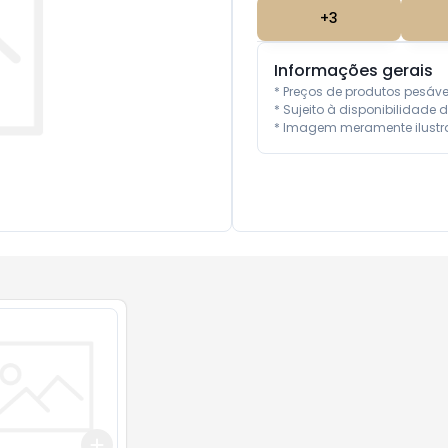
+
3
Informações gerais
* Preços de produtos pesáv
* Sujeito à disponibilidade d
* Imagem meramente ilustra
Add
10
+
3
+
5
+
10