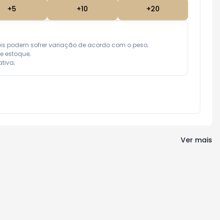
+
5
+
10
+
20
eis podem sofrer variação de acordo com o peso;

e estoque;

tiva;
Ver mais