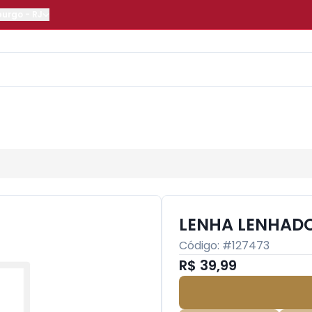
burgo
-
RJ
LENHA LENHAD
Código: #
127473
R$ 39,99