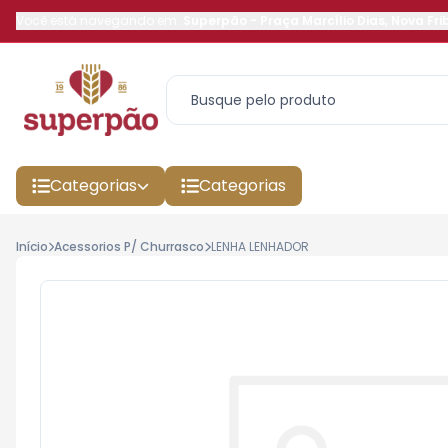
Você está navegando em:
Superpão
-
Praça Marcílio Dias
,
Nova Fri
Categorias
Categorias
Início
Acessorios P/ Churrasco
LENHA LENHADOR