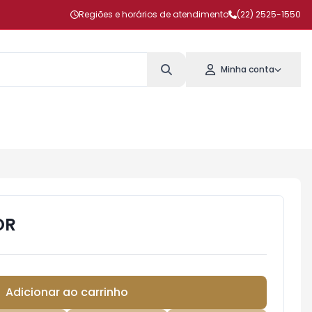
Regiões e horários de atendimento
(22) 2525-1550
Minha conta
OR
Adicionar ao carrinho
Subtotal:
R$ 0,00