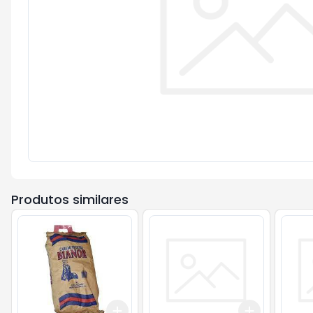
Produtos similares
Add
Add
+
3
+
5
+
10
+
3
+
5
+