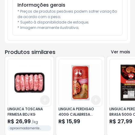
Informações gerais
* Preços de produtos pesáveis podem sofrer variação 
de acordo com o peso;

* Sujeito à disponibilidade de estoque;

* Imagem meramente ilustrativa;
Produtos similares
Ver mais
Add
Add
+
1.8
kg
+
3
kg
+
3
+
5
+
10
LINGUICA TOSCANA
LINGUICA PERDIGAO
LINGUICA PER
FRIMESA BDJ KG
400G CALABRESA
BRASA 500G 
VACUO
R$ 26,99
R$ 15,99
R$ 27,99
/
kg
aproximadamente
600G cada BANDEJA