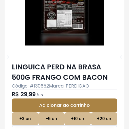
LINGUICA PERD NA BRASA
500G FRANGO COM BACON
Código: #
130652
Marca:
PERDIGAO
R$ 29,99
/
un
Adicionar ao carrinho
Subtotal:
R$ 0
+
3
un
+
5
un
+
10
un
+
20
un