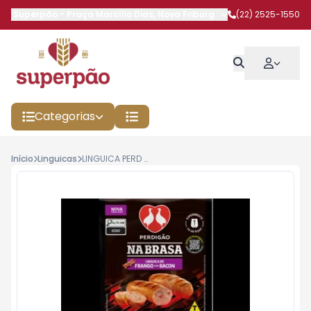
Superpão
-
Praça Marcílio Dias
,
Nova Friburgo
-
RJ
(22) 2525-1550
Categorias
Início
Linguicas
LINGUICA PERD NA BRASA 500G FRANGO COM BACON