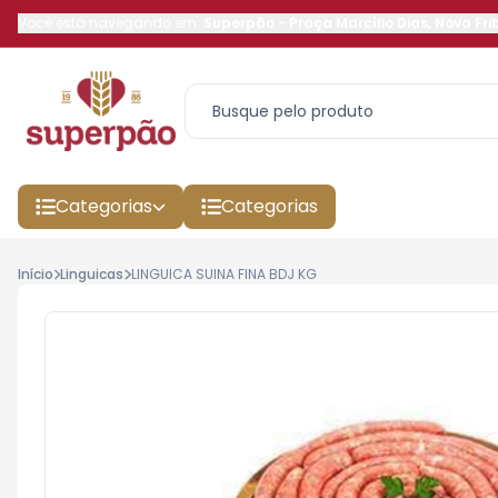
Você está navegando em:
Superpão
-
Praça Marcílio Dias
,
Nova Fri
Categorias
Categorias
Início
Linguicas
LINGUICA SUINA FINA BDJ KG