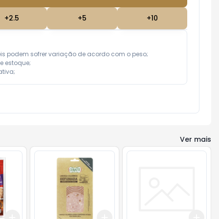
+
2.5
+
5
+
10
eis podem sofrer variação de acordo com o peso;

e estoque;

tiva;
Ver mais
Add
Add
Add
+
3
+
5
+
10
+
3
+
5
+
10
+
3