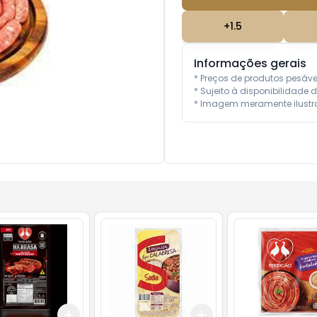
+
1.5
Informações gerais
* Preços de produtos pesáv
* Sujeito à disponibilidade d
* Imagem meramente ilustra
Add
Add
10
+
3
+
5
+
10
+
3
+
5
+
10