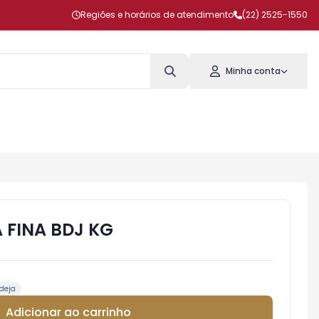
Regiões e horários de atendimento
(22) 2525-1550
Minha conta
 FINA BDJ KG
deja
Adicionar ao carrinho
Subtotal:
R$ 0,00