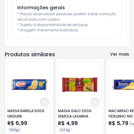
Informações gerais
* Preços de produtos pesáveis podem sofrer variação 
de acordo com o peso;

* Sujeito à disponibilidade de estoque;

* Imagem meramente ilustrativa;
Produtos similares
Ver mais
Add
Add
+
3
+
5
+
10
+
3
+
5
+
10
MASSA BARILLA 500G
MASSA GALO 200G
MACARRAO RE
LINGUINI
SEMOLA LASANHA
FIDELINHO N10
R$ 6,99
R$ 4,99
R$ 5,79
/
u
500gr
0.2 kg