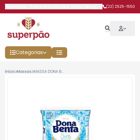
Superpão
-
Praça Marcílio Dias
,
Nova Friburgo
-
RJ
(22) 2525-1550
Categorias
Início
Massas
MASSA DONA BENTA 500G PARAFUSO OVOS