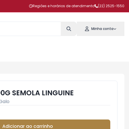
Regiões e horários de atendimento
(22) 2525-1550
Minha conta
0G SEMOLA LINGUINE
Galo
Adicionar ao carrinho
Subtotal:
R$ 0,00