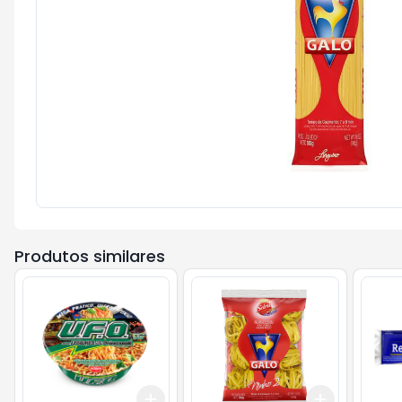
Produtos similares
Add
Add
+
3
+
5
+
10
+
3
+
5
+