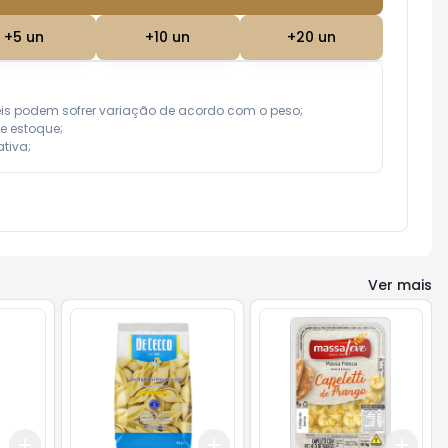
+
5
un
+
10
un
+
20
un
eis podem sofrer variação de acordo com o peso;

e estoque;

tiva;
Ver mais
Add
Add
Add
+
3
+
5
+
10
+
3
+
5
+
10
+
3