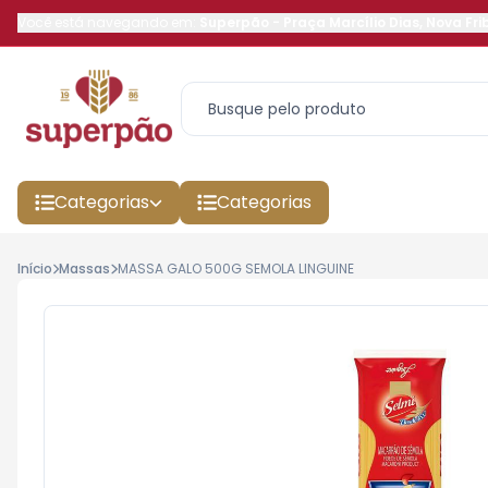
Você está navegando em:
Superpão
-
Praça Marcílio Dias
,
Nova Fri
Categorias
Categorias
Início
Massas
MASSA GALO 500G SEMOLA LINGUINE