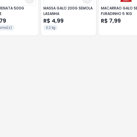
RENATA 500G
MASSA GALO 200G SEMOLA
MACARRAO GALO S
E
LASANHA
FURADINHO 5 1KG
,79
R$ 4,99
R$ 7,99
rama(s)
0.2 kg