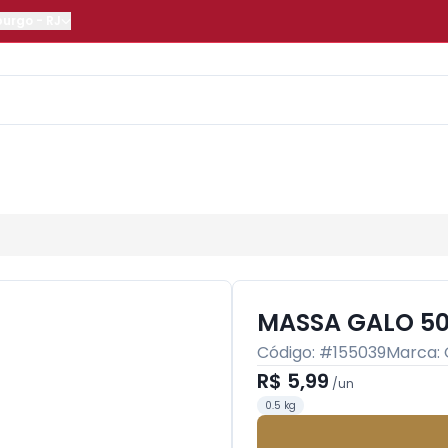
burgo
-
RJ
MASSA GALO 50
Código: #
155039
Marca:
R$ 5,99
/
un
0.5 kg