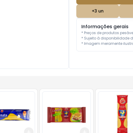
+
3
un
Informações gerais
* Preços de produtos pesáv
* Sujeito à disponibilidade d
* Imagem meramente ilustra
Add
Add
10
+
3
+
5
+
10
+
3
+
5
+
10