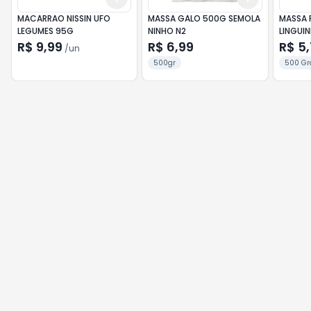
MACARRAO NISSIN UFO
MASSA GALO 500G SEMOLA
MASSA 
LEGUMES 95G
NINHO N2
LINGUIN
R$ 9,99
R$ 6,99
R$ 5
/
un
500gr
500 G