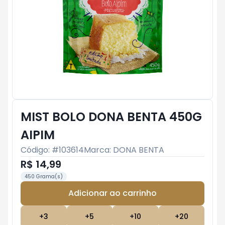
MIST BOLO DONA BENTA 450G
AIPIM
Código: #
103614
Marca:
DONA BENTA
R$ 14,99
450 Grama(s)
Adicionar ao carrinho
Subtotal:
R$ 0
+
3
+
5
+
10
+
20