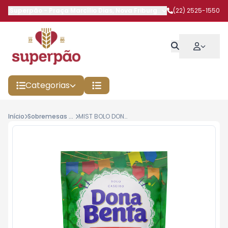
Superpão
-
Praça Marcílio Dias
,
Nova Friburgo
-
RJ
(22) 2525-1550
Categorias
Início
Sobremesas / Misturas
MIST BOLO DONA BENTA 450G AIPIM