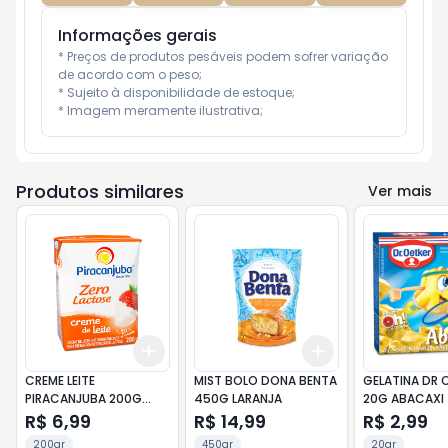
Informações gerais
* Preços de produtos pesáveis podem sofrer variação 
de acordo com o peso;

* Sujeito à disponibilidade de estoque;

* Imagem meramente ilustrativa;
Produtos similares
Ver mais
Add
Add
+
3
+
5
+
10
+
3
+
5
+
10
CREME LEITE
MIST BOLO DONA BENTA
GELATINA DR 
PIRACANJUBA 200G
450G LARANJA
20G ABACAXI
Z/LACTOSE
R$ 6,99
R$ 14,99
R$ 2,99
200gr
450gr
20gr