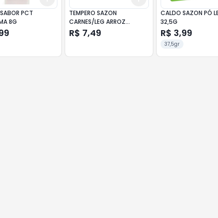
SABOR PCT
TEMPERO SAZON
CALDO SAZON PÓ L
MA 8G
CARNES/LEG ARROZ
32,5G
VERMELHAS 60G
99
R$ 7,49
R$ 3,99
37,5gr