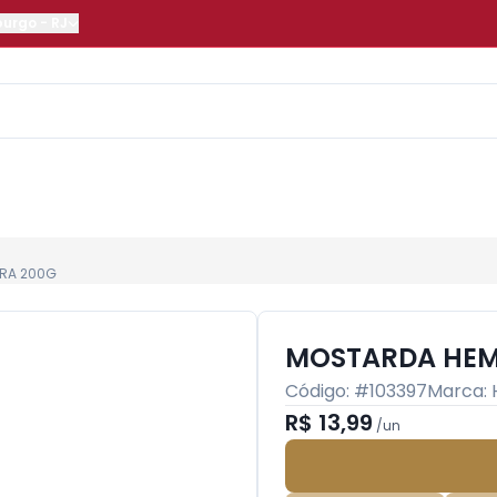
burgo
-
RJ
RA 200G
MOSTARDA HEM
Código: #
103397
Marca:
R$ 13,99
/
un