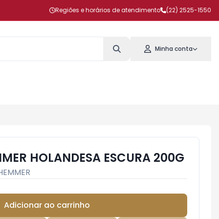
Regiões e horários de atendimento
(22) 2525-1550
Minha conta
MER HOLANDESA ESCURA 200G
HEMMER
Adicionar ao carrinho
Subtotal:
R$ 0,00