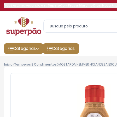
Você está navegando em:
Superpão
-
Praça Marcílio Dias
,
Nova Fri
Categorias
Categorias
Início
Temperos E Condimentos
MOSTARDA HEMMER HOLANDESA ESCU