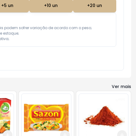
+
5
un
+
10
un
+
20
un
eis podem sofrer variação de acordo com o peso;

e estoque;

tiva;
Ver mais
Add
Add
Add
+
3
+
5
+
10
+
3
+
5
+
10
+
3