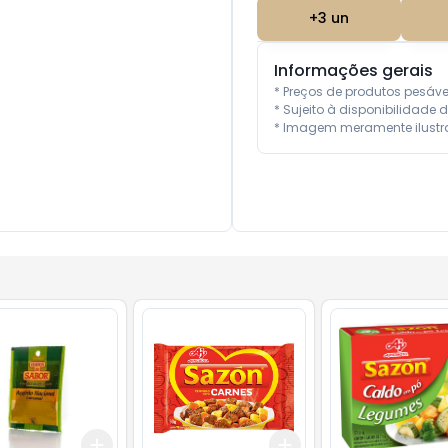
+
3
un
Informações gerais
* Preços de produtos pesáv
* Sujeito à disponibilidade d
* Imagem meramente ilustra
Add
Add
10
+
3
+
5
+
10
+
3
+
5
+
10