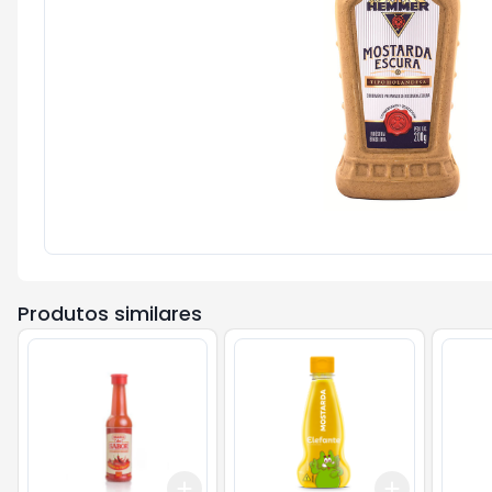
Produtos similares
Add
Add
+
3
+
5
+
10
+
3
+
5
+