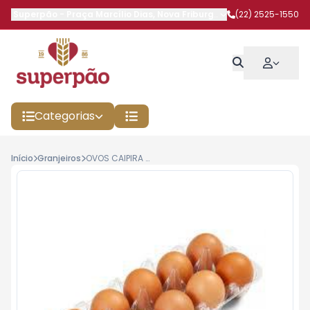
Superpão
-
Praça Marcílio Dias
,
Nova Friburgo
-
RJ
(22) 2525-1550
Categorias
Início
Granjeiros
OVOS CAIPIRA C/12 RAIZES DO CAMPO