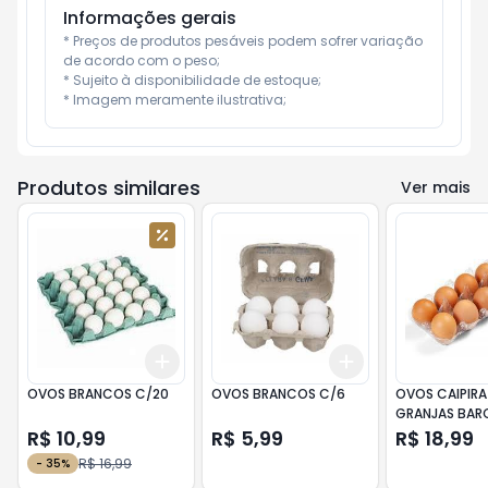
Informações gerais
* Preços de produtos pesáveis podem sofrer variação 
de acordo com o peso;

* Sujeito à disponibilidade de estoque;

* Imagem meramente ilustrativa;
Produtos similares
Ver mais
Add
Add
+
3
+
5
+
10
+
3
+
5
+
10
OVOS BRANCOS C/20
OVOS BRANCOS C/6
OVOS CAIPIRA
GRANJAS BAR
R$ 10,99
R$ 5,99
R$ 18,99
R$ 16,99
-
35
%