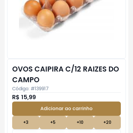
OVOS CAIPIRA C/12 RAIZES DO
CAMPO
Código: #
139917
R$ 15,99
Adicionar ao carrinho
Subtotal:
R$ 0
+
3
+
5
+
10
+
20