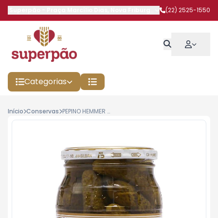
Superpão
-
Praça Marcílio Dias
,
Nova Friburgo
-
RJ
(22) 2525-1550
Categorias
Início
Conservas
PEPINO HEMMER 330G