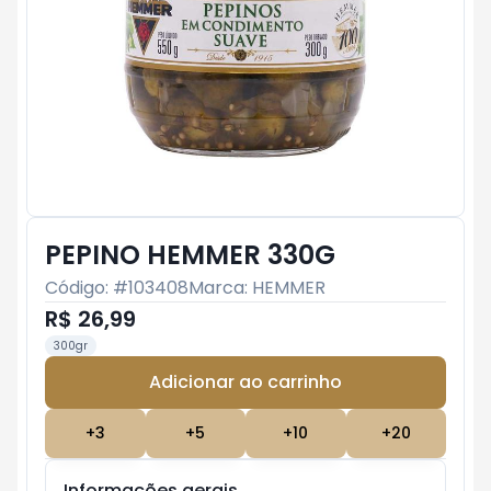
PEPINO HEMMER 330G
Código: #
103408
Marca:
HEMMER
R$ 26,99
300gr
Adicionar ao carrinho
Subtotal:
R$ 0
+
3
+
5
+
10
+
20
Informações gerais