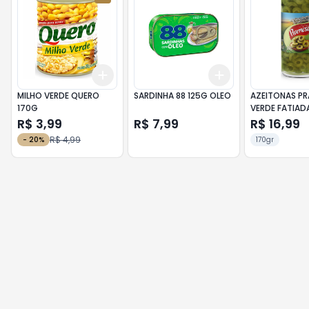
Add
Add
+
3
+
5
+
10
+
3
+
5
+
10
MILHO VERDE QUERO
SARDINHA 88 125G OLEO
AZEITONAS P
170G
VERDE FATIAD
R$ 3,99
R$ 7,99
R$ 16,99
R$ 4,99
-
20
%
170gr