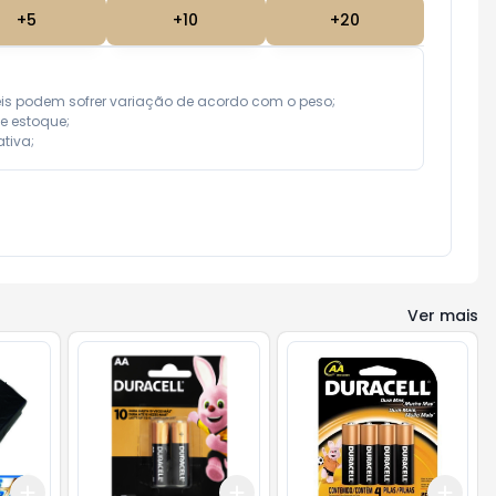
+
5
+
10
+
20
eis podem sofrer variação de acordo com o peso;

e estoque;

tiva;
Ver mais
Add
Add
Add
+
3
+
5
+
10
+
3
+
5
+
10
+
3