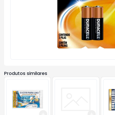
Produtos similares
Add
Add
+
3
+
5
+
10
+
3
+
5
+