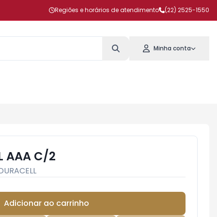
Regiões e horários de atendimento
(22) 2525-1550
Minha conta
L AAA C/2
DURACELL
Adicionar ao carrinho
Subtotal:
R$ 0,00