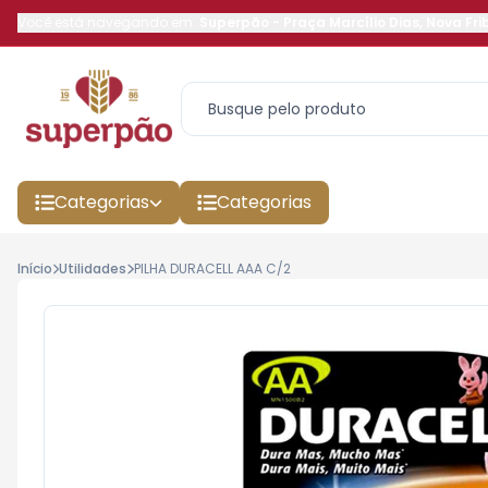
Você está navegando em:
Superpão
-
Praça Marcílio Dias
,
Nova Fri
Categorias
Categorias
Início
Utilidades
PILHA DURACELL AAA C/2