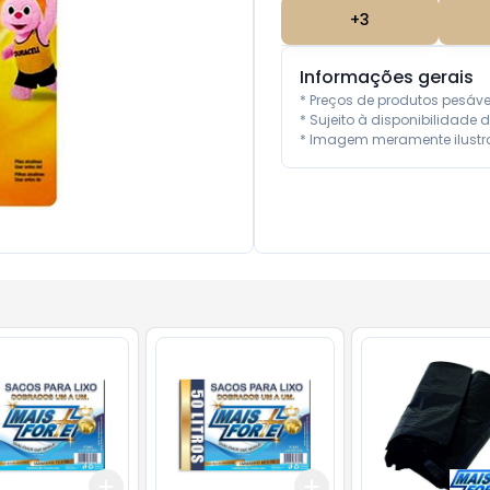
+
3
Informações gerais
* Preços de produtos pesáv
* Sujeito à disponibilidade d
* Imagem meramente ilustra
Add
Add
10
+
3
+
5
+
10
+
3
+
5
+
10