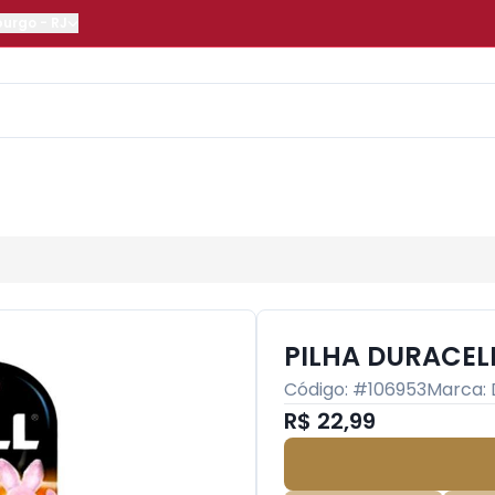
burgo
-
RJ
PILHA DURACEL
Código: #
106953
Marca:
R$ 22,99