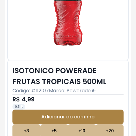
ISOTONICO POWERADE
FRUTAS TROPICAIS 500ML
Código: #
112107
Marca:
Powerade i9
R$ 4,99
0.5 lt
Adicionar ao carrinho
Subtotal:
R$ 0
+
3
+
5
+
10
+
20