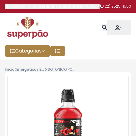
Superpão
-
Praça Marcílio Dias
,
Nova Friburgo
-
RJ
(22) 2525-1550
Categorias
Início
Energeticos E Isotonicos
ISOTONICO POWERADE FRUTAS TROPICAIS 500ML