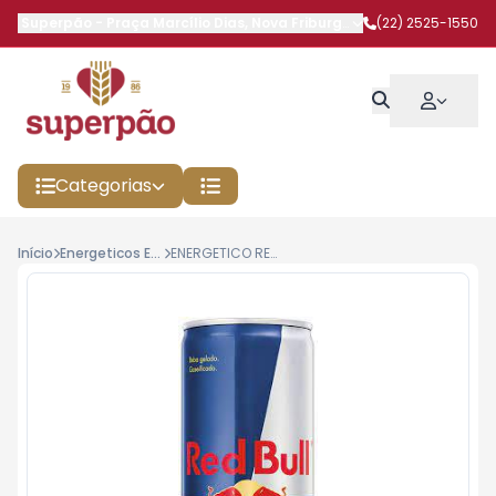
Superpão
-
Praça Marcílio Dias
,
Nova Friburgo
-
RJ
(22) 2525-1550
Categorias
Início
Energeticos E Isotonicos
ENERGETICO RED BULL TRADICIONAL 250ML