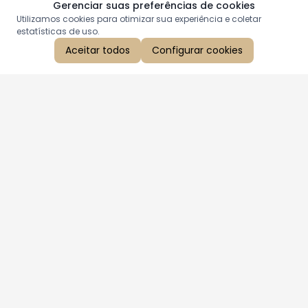
Gerenciar suas preferências de cookies
Utilizamos cookies para otimizar sua experiência e coletar
estatísticas de uso.
Aceitar todos
Configurar cookies
Aproveite as nossas promoções!
Cadastre seu e-mail e receba ofertas exclusivas.
QUERO RECEBER