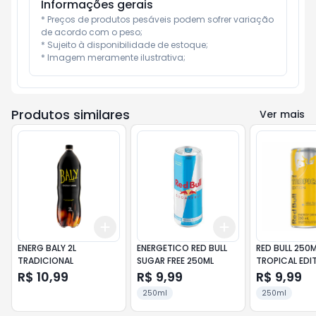
Informações gerais
* Preços de produtos pesáveis podem sofrer variação 
de acordo com o peso;

* Sujeito à disponibilidade de estoque;

* Imagem meramente ilustrativa;
Produtos similares
Ver mais
Add
Add
+
3
+
5
+
10
+
3
+
5
+
10
ENERG BALY 2L
ENERGETICO RED BULL
RED BULL 250
TRADICIONAL
SUGAR FREE 250ML
TROPICAL EDI
ENERGY D
R$ 10,99
R$ 9,99
R$ 9,99
250ml
250ml