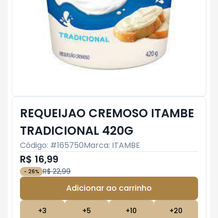
REQUEIJAO CREMOSO ITAMBE
TRADICIONAL 420G
Código: #
165750
Marca:
ITAMBE
R$ 16,99
R$ 22,99
-
26
%
Adicionar ao carrinho
Subtotal:
R$ 0
+
3
+
5
+
10
+
20