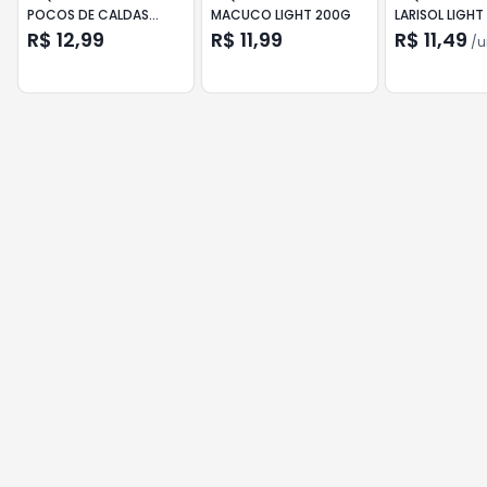
POCOS DE CALDAS
MACUCO LIGHT 200G
LARISOL LIGHT
TRADICIONAL 200G
R$ 12,99
R$ 11,99
R$ 11,49
/
u