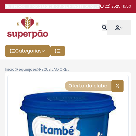
Superpão
-
Praça Marcílio Dias
,
Nova Friburgo
-
RJ
(22) 2525-1550
Categorias
Início
Requeijoes
REQUEIJAO CREMOSO ITAMBE TRADICIONAL 420G
Oferta do clube