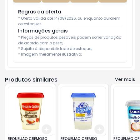
Regras da oferta
* Oferta válida até 14/08/2026, ou enquanto durarem 
os estoques.
Informações gerais
* Preços de produtos pesáveis podem sofrer variação 
de acordo com o peso;

* Sujeito à disponibilidade de estoque;

* Imagem meramente ilustrativa;
Produtos similares
Ver mais
Add
Add
+
3
+
5
+
10
+
3
+
5
+
10
REQUEIJAO CREMOSO
REQUEIJAO CREMSO
REQUEIJAO C