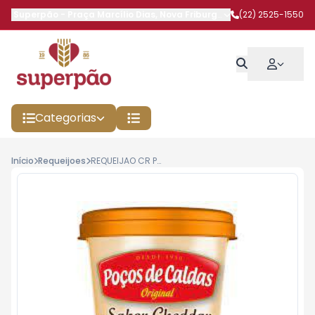
Superpão
-
Praça Marcílio Dias
,
Nova Friburgo
-
RJ
(22) 2525-1550
Categorias
Início
Requeijoes
REQUEIJAO CR POCOS DE CALDAS 200G CHEDDA