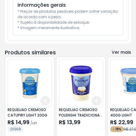
Informações gerais
* Preços de produtos pesáveis podem sofrer variação 
de acordo com o peso;

* Sujeito à disponibilidade de estoque;

* Imagem meramente ilustrativa;
Produtos similares
Ver mais
Add
Add
+
3
+
5
+
10
+
3
+
5
+
10
REQUEIJAO CREMOSO
REQUEIJAO CREMOSO
REQUEIJAO CA
CATUPIRY LIGHT 200G
POLENGHI TRADICIONAL
400G LIGHT
200G
R$ 14,99
R$ 13,99
R$ 22,99
/
un
R$ 27,
200GR
-
18
%