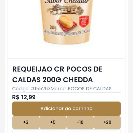
REQUEIJAO CR POCOS DE
CALDAS 200G CHEDDA
Código: #
155263
Marca:
POCOS DE CALDAS
R$ 12,99
Adicionar ao carrinho
Subtotal:
R$ 0
+
3
+
5
+
10
+
20