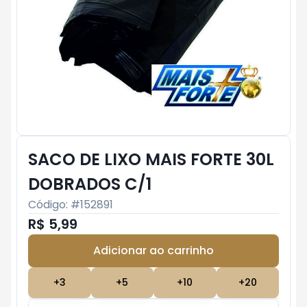
SACO DE LIXO MAIS FORTE 30L
DOBRADOS C/1
Código: #
152891
R$ 5,99
Adicionar ao carrinho
Subtotal:
R$ 0
+
3
+
5
+
10
+
20