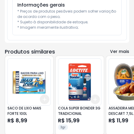
Informações gerais
* Preços de produtos pesáveis podem sofrer variação 
de acordo com o peso;

* Sujeito à disponibilidade de estoque;

* Imagem meramente ilustrativa;
Produtos similares
Ver mais
Add
Add
+
3
+
5
+
10
+
3
+
5
+
10
SACO DE LIXO MAIS
COLA SUPER BONDER 3G
ASSADEIRA ME
FORTE 100L
TRADICIONAL
DESCART 7,5L
46X34,5X8,5
R$ 8,99
R$ 15,99
R$ 11,99
3gr