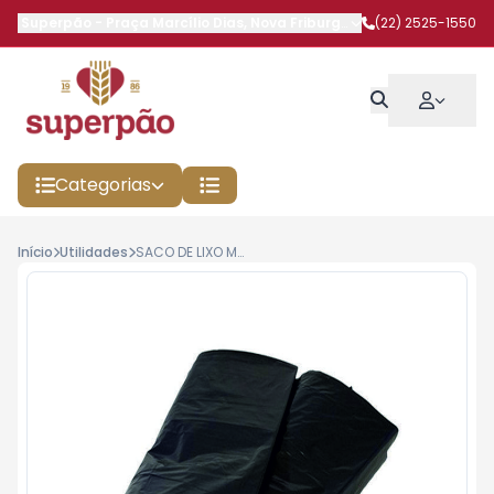
Superpão
-
Praça Marcílio Dias
,
Nova Friburgo
-
RJ
(22) 2525-1550
Categorias
Início
Utilidades
SACO DE LIXO MAIS FORTE 30L DOBRADOS C/1