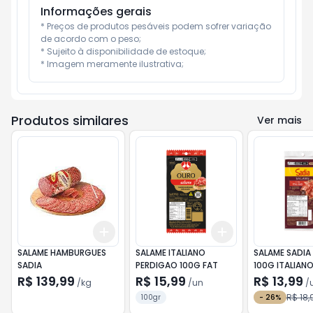
Informações gerais
* Preços de produtos pesáveis podem sofrer variação 
de acordo com o peso;

* Sujeito à disponibilidade de estoque;

* Imagem meramente ilustrativa;
Produtos similares
Ver mais
Add
Add
+
0.3
kg
+
0.5
kg
+
3
+
5
+
10
SALAME HAMBURGUES
SALAME ITALIANO
SALAME SADIA
SADIA
PERDIGAO 100G FAT
100G ITALIAN
R$ 139,99
R$ 15,99
R$ 13,99
/
kg
/
un
/
R$ 18,
100gr
-
26
%