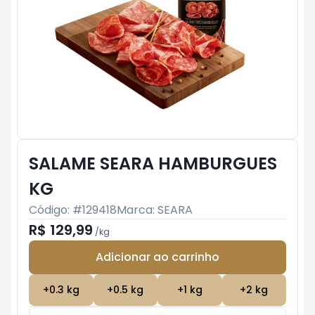
SALAME SEARA HAMBURGUES
KG
Código: #
129418
Marca:
SEARA
R$ 129,99
/
kg
Adicionar ao carrinho
Subtotal:
R$ 0
+
0.3
kg
+
0.5
kg
+
1
kg
+
2
kg