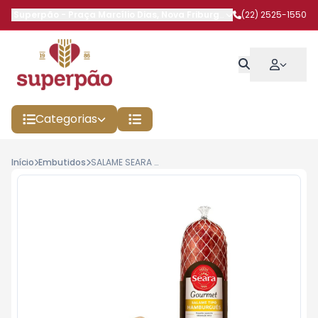
Superpão
-
Praça Marcílio Dias
,
Nova Friburgo
-
RJ
(22) 2525-1550
Categorias
Início
Embutidos
SALAME SEARA HAMBURGUES KG