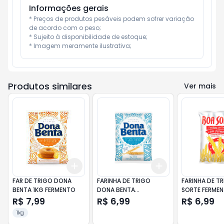
Informações gerais
* Preços de produtos pesáveis podem sofrer variação 
de acordo com o peso;

* Sujeito à disponibilidade de estoque;

* Imagem meramente ilustrativa;
Produtos similares
Ver mais
Add
Add
+
3
+
5
+
10
+
3
+
5
+
10
FAR DE TRIGO DONA
FARINHA DE TRIGO
FARINHA DE T
BENTA 1KG FERMENTO
DONA BENTA
SORTE FERMEN
TRADICIONAL 1KG
R$ 7,99
R$ 6,99
R$ 6,99
1kg