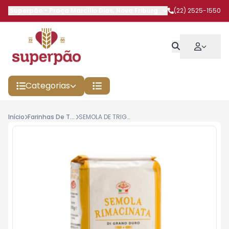
Superpão
-
Praça Marcílio Dias
,
Nova Friburgo
-
RJ
(22) 2525-1550
Categorias
Início
Farinhas De Trigo
SEMOLA DE TRIGO ITALIANA LE 5 STAGIONI 1KG