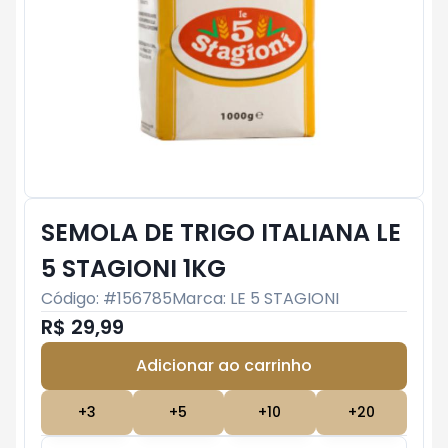
SEMOLA DE TRIGO ITALIANA LE
5 STAGIONI 1KG
Código: #
156785
Marca:
LE 5 STAGIONI
R$ 29,99
Adicionar ao carrinho
Subtotal:
R$ 0
+
3
+
5
+
10
+
20