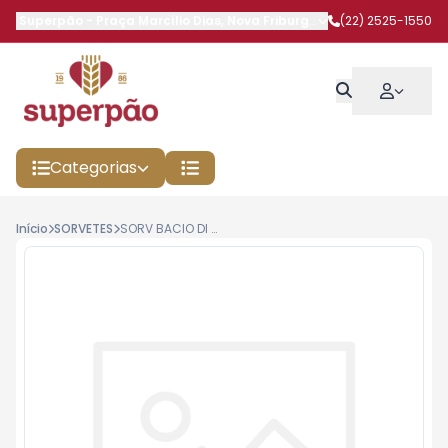
Superpão
-
Praça Marcílio Dias
,
Nova Friburgo
-
RJ
(22) 2525-1550
Categorias
Início
SORVETES
SORV BACIO DI LATTE 780ML DUO PISTACCHIO