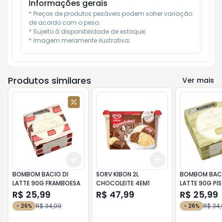
Informações gerais
* Preços de produtos pesáveis podem sofrer variação 
de acordo com o peso;

* Sujeito à disponibilidade de estoque;

* Imagem meramente ilustrativa;
Produtos similares
Ver mais
Add
Add
+
3
+
5
+
10
+
3
+
5
+
10
BOMBOM BACIO DI
SORV KIBON 2L
BOMBOM BACI
LATTE 90G FRAMBOESA
CHOCOLEITE 4EM1
LATTE 90G PI
R$ 25,99
R$ 47,99
R$ 25,99
R$ 34,99
R$ 34
-
26
%
-
26
%