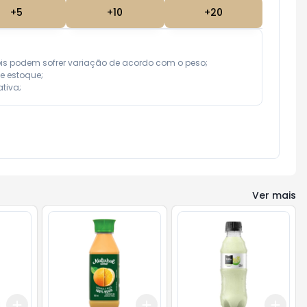
+
5
+
10
+
20
eis podem sofrer variação de acordo com o peso;

e estoque;

tiva;
Ver mais
Add
Add
Add
+
3
+
5
+
10
+
3
+
5
+
10
+
3