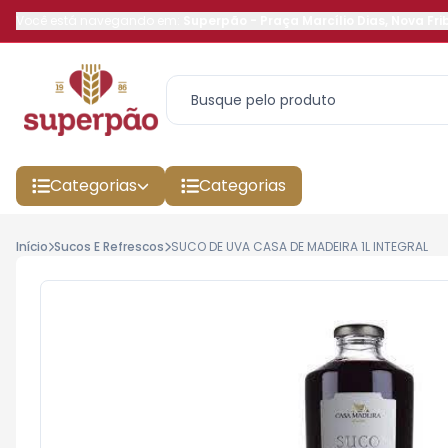
Você está navegando em:
Superpão
-
Praça Marcílio Dias
,
Nova Fri
Categorias
Categorias
Início
Sucos E Refrescos
SUCO DE UVA CASA DE MADEIRA 1L INTEGRAL