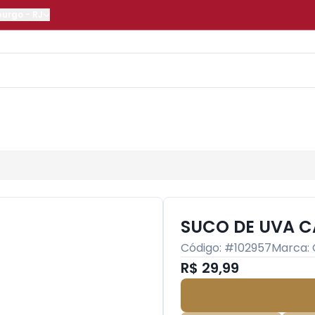
burgo
-
RJ
SUCO DE UVA C
Código: #
102957
Marca:
R$ 29,99