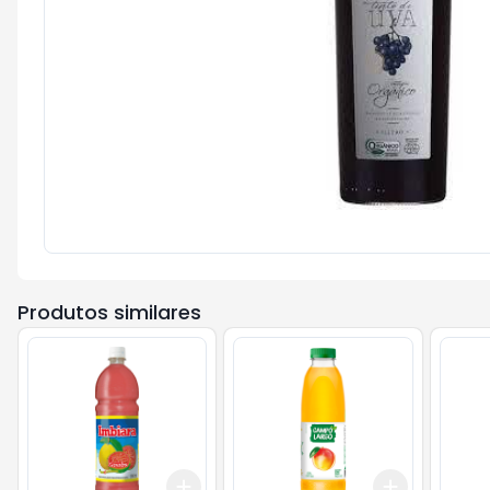
Produtos similares
Add
Add
+
3
+
5
+
10
+
3
+
5
+