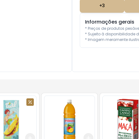
+
3
Informações gerais
* Preços de produtos pesáv
* Sujeito à disponibilidade d
* Imagem meramente ilustra
Add
Add
10
+
3
+
5
+
10
+
3
+
5
+
10