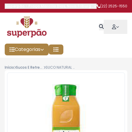
Superpão
-
Praça Marcílio Dias
,
Nova Friburgo
-
RJ
(22) 2525-1550
Categorias
Início
Sucos E Refrescos
SUCO NATURAL ONE 900ML LARANJA SPECIAL B