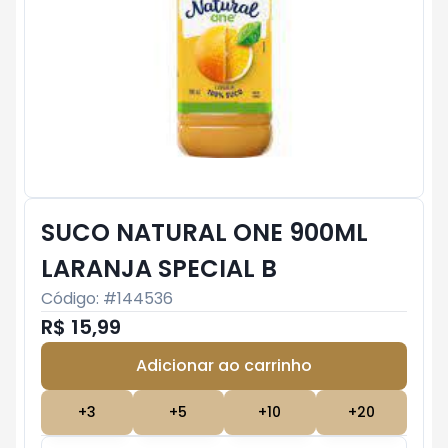
SUCO NATURAL ONE 900ML
LARANJA SPECIAL B
Código: #
144536
R$ 15,99
Adicionar ao carrinho
Subtotal:
R$ 0
+
3
+
5
+
10
+
20