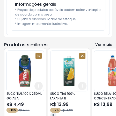
Informações gerais
* Preços de produtos pesáveis podem sofrer variação 
de acordo com o peso;

* Sujeito à disponibilidade de estoque;

* Imagem meramente ilustrativa;
Produtos similares
Ver mais
Add
Add
+
3
+
5
+
10
+
3
+
5
+
10
SUCO TIAL 100% 250ML
SUCO TIAL 100%
SUCO BELA IS
GOIABA
LARANJA 1L
CONCENTRAD
1L
R$ 4,49
R$ 13,99
R$ 13,99
R$ 4,99
R$ 14,99
-
10
%
-
7
%
1L