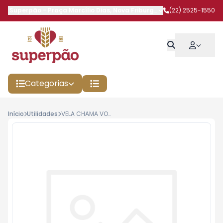
Superpão
-
Praça Marcílio Dias
,
Nova Friburgo
-
RJ
(22) 2525-1550
Categorias
Início
Utilidades
VELA CHAMA VOTIVA FINA