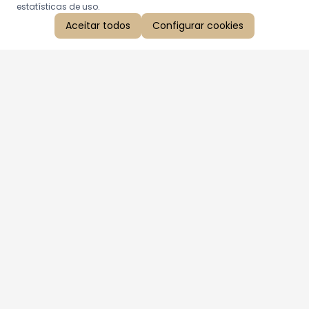
estatísticas de uso.
Aceitar todos
Configurar cookies
Aproveite as nossas promoções!
Cadastre seu e-mail e receba ofertas exclusivas.
QUERO RECEBER