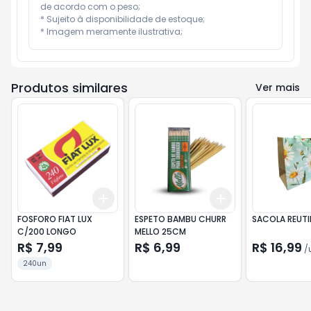
de acordo com o peso;

* Sujeito à disponibilidade de estoque;

* Imagem meramente ilustrativa;
Produtos similares
Ver mais
Add
Add
+
3
+
5
+
10
+
3
+
5
+
10
FOSFORO FIAT LUX
ESPETO BAMBU CHURR
SACOLA REUTI
C/200 LONGO
MELLO 25CM
R$ 7,99
R$ 6,99
R$ 16,99
/
240un