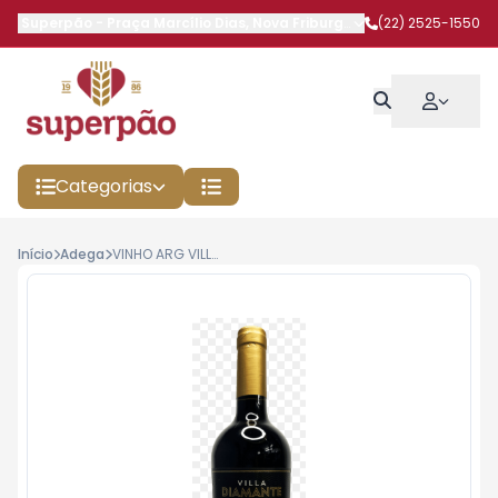
Superpão
-
Praça Marcílio Dias
,
Nova Friburgo
-
RJ
(22) 2525-1550
Categorias
Início
Adega
VINHO ARG VILLA DIAMANTE 750ML MALBEC RE