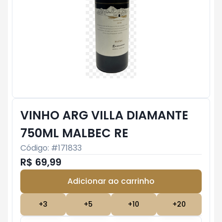
VINHO ARG VILLA DIAMANTE
750ML MALBEC RE
Código: #
171833
R$ 69,99
Adicionar ao carrinho
Subtotal:
R$ 0
+
3
+
5
+
10
+
20