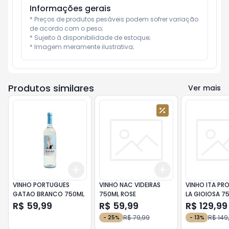
Informações gerais
* Preços de produtos pesáveis podem sofrer variação 
de acordo com o peso;

* Sujeito à disponibilidade de estoque;

* Imagem meramente ilustrativa;
Produtos similares
Ver mais
Add
Add
+
3
+
5
+
10
+
3
+
5
+
10
VINHO PORTUGUES
VINHO NAC VIDEIRAS
VINHO ITA P
GATAO BRANCO 750ML
750ML ROSE
LA GIOIOSA 75
R$ 59,99
R$ 59,99
R$ 129,99
R$ 79,99
R$ 149
-
25
%
-
13
%