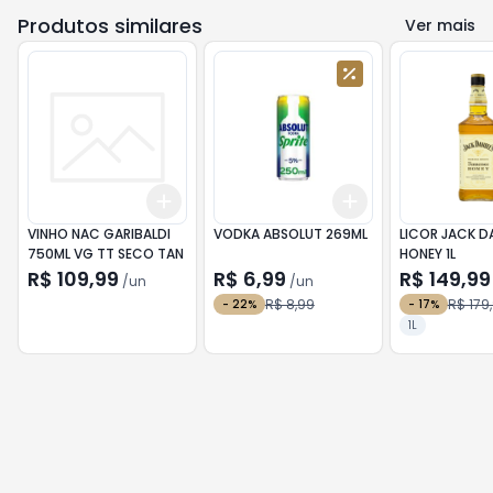
Produtos similares
Ver mais
Add
Add
+
3
+
5
+
10
+
3
+
5
+
10
VINHO NAC GARIBALDI
VODKA ABSOLUT 269ML
LICOR JACK DA
750ML VG TT SECO TAN
HONEY 1L
R$ 109,99
R$ 6,99
R$ 149,99
/
un
/
un
R$ 8,99
R$ 179
-
22
%
-
17
%
1L