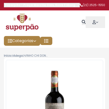
Superpão
-
Praça Marcílio Dias
,
Nova Friburgo
-
RJ
(22) 2525-1550
Categorias
Início
Adega
VINHO CHI DONA DOMINGA G RES 750ML CAB S