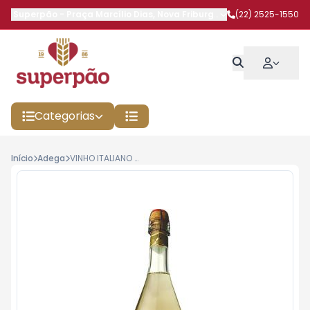
Superpão
-
Praça Marcílio Dias
,
Nova Friburgo
-
RJ
(22) 2525-1550
Categorias
Início
Adega
VINHO ITALIANO LAMBRUSCO MONTECCHIO BRANCO 750ML