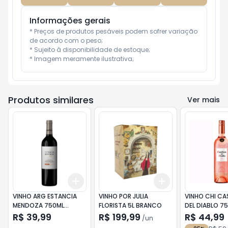
Informações gerais
* Preços de produtos pesáveis podem sofrer variação 
de acordo com o peso;

* Sujeito à disponibilidade de estoque;

* Imagem meramente ilustrativa;
Produtos similares
Ver mais
Add
Add
+
3
+
5
+
10
+
3
+
5
+
10
VINHO ARG ESTANCIA
VINHO POR JULIA
VINHO CHI CA
MENDOZA 750ML
FLORISTA 5L BRANCO
DEL DIABLO 75
MERLOT
R$ 39,99
R$ 199,99
R$ 44,99
/
un