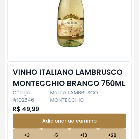
VINHO ITALIANO LAMBRUSCO
MONTECCHIO BRANCO 750ML
Código:
Marca:
LAMBRUSCO
#
102846
MONTECCHIO
R$ 49,99
Adicionar ao carrinho
Subtotal:
R$ 0
+
3
+
5
+
10
+
20