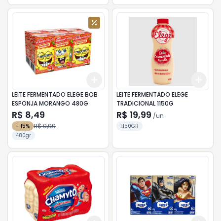
Add
Add
+
3
+
5
+
10
+
3
LEITE FERMENTADO ELEGE BOB
LEITE FERMENTADO ELEGE
ESPONJA MORANGO 480G
TRADICIONAL 1150G
R$ 8,49
R$ 19,99
/
un
R$ 9,99
-
15
%
1.150GR
480gr