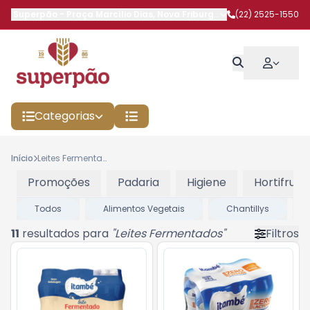
Superpão
-
Praça Marcílio Dias
,
Nova Friburgo
-
RJ
(22) 2525-1550
Categorias
Início
Leites Fermentados
Promoções
Padaria
Higiene
Hortifruti
Todos
Alimentos Vegetais
Chantillys
11
resultados para
"
Leites Fermentados
"
Filtros