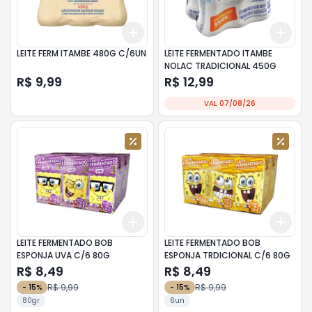
Add
Add
+
3
+
5
+
10
+
3
LEITE FERM ITAMBE 480G C/6UN
LEITE FERMENTADO ITAMBE
NOLAC TRADICIONAL 450G
R$ 9,99
R$ 12,99
VAL 07/08/26
Add
Add
+
3
+
5
+
10
+
3
LEITE FERMENTADO BOB
LEITE FERMENTADO BOB
ESPONJA UVA C/6 80G
ESPONJA TRDICIONAL C/6 80G
R$ 8,49
R$ 8,49
R$ 9,99
R$ 9,99
-
15
%
-
15
%
80gr
6un