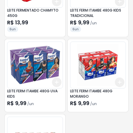
Add
Add
+
3
+
5
+
10
+
3
LEITE FERMENTADO CHAMYTO
LEITE FERM ITAMBE 480G KIDS
450G
TRADICIONAL
R$ 13,99
R$ 9,99
/
un
6un
6un
Add
Add
+
3
+
5
+
10
+
3
LEITE FERM ITAMBE 480G UVA
LEITE FERM ITAMBE 480G
KIDS
MORANGO
R$ 9,99
R$ 9,99
/
un
/
un