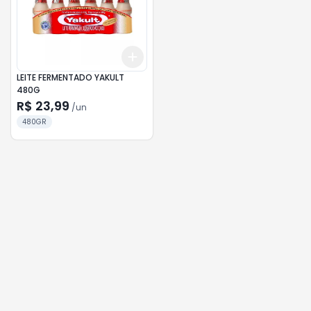
Add
+
3
+
5
+
10
LEITE FERMENTADO YAKULT
480G
R$ 23,99
/
un
480GR